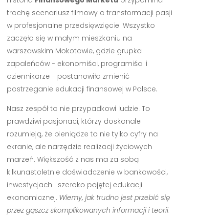
Historia
Finansowego Marketu
przypomina
trochę scenariusz filmowy o transformacji pasji
w profesjonalne przedsięwzięcie. Wszystko
zaczęło się w małym mieszkaniu na
warszawskim Mokotowie, gdzie grupka
zapaleńców - ekonomiści, programiści i
dziennikarze - postanowiła zmienić
postrzeganie edukacji finansowej w Polsce.
Nasz zespół to nie przypadkowi ludzie. To
prawdziwi pasjonaci, którzy doskonale
rozumieją, że pieniądze to nie tylko cyfry na
ekranie, ale narzędzie realizacji życiowych
marzeń. Większość z nas ma za sobą
kilkunastoletnie doświadczenie w bankowości,
inwestycjach i szeroko pojętej edukacji
ekonomicznej.
Wiemy, jak trudno jest przebić się
przez gąszcz skomplikowanych informacji i teorii
.