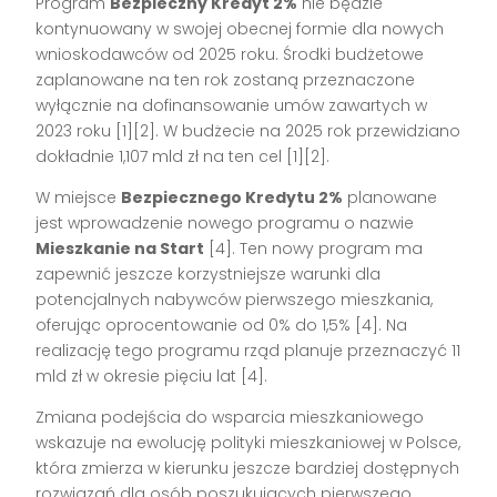
Program
Bezpieczny Kredyt 2%
nie będzie
kontynuowany w swojej obecnej formie dla nowych
wnioskodawców od 2025 roku. Środki budżetowe
zaplanowane na ten rok zostaną przeznaczone
wyłącznie na dofinansowanie umów zawartych w
2023 roku [1][2]. W budżecie na 2025 rok przewidziano
dokładnie 1,107 mld zł na ten cel [1][2].
W miejsce
Bezpiecznego Kredytu 2%
planowane
jest wprowadzenie nowego programu o nazwie
Mieszkanie na Start
[4]. Ten nowy program ma
zapewnić jeszcze korzystniejsze warunki dla
potencjalnych nabywców pierwszego mieszkania,
oferując oprocentowanie od 0% do 1,5% [4]. Na
realizację tego programu rząd planuje przeznaczyć 11
mld zł w okresie pięciu lat [4].
Zmiana podejścia do wsparcia mieszkaniowego
wskazuje na ewolucję polityki mieszkaniowej w Polsce,
która zmierza w kierunku jeszcze bardziej dostępnych
rozwiązań dla osób poszukujących pierwszego