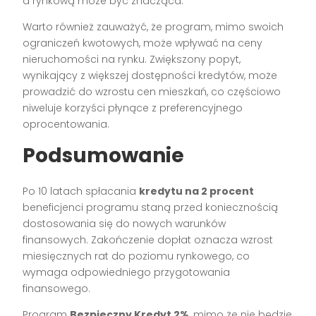
a rynkową może być znacząca.
Warto również zauważyć, że program, mimo swoich
ograniczeń kwotowych, może wpływać na ceny
nieruchomości na rynku. Zwiększony popyt,
wynikający z większej dostępności kredytów, może
prowadzić do wzrostu cen mieszkań, co częściowo
niweluje korzyści płynące z preferencyjnego
oprocentowania.
Podsumowanie
Po 10 latach spłacania
kredytu na 2 procent
beneficjenci programu staną przed koniecznością
dostosowania się do nowych warunków
finansowych. Zakończenie dopłat oznacza wzrost
miesięcznych rat do poziomu rynkowego, co
wymaga odpowiedniego przygotowania
finansowego.
Program
Bezpieczny Kredyt 2%
, mimo że nie będzie