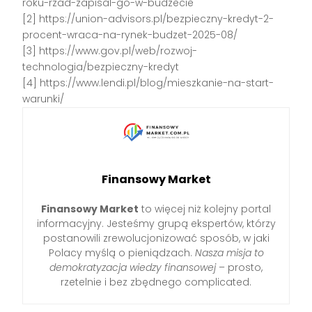
roku-rzad-zapisal-go-w-budzecie
[2] https://union-advisors.pl/bezpieczny-kredyt-2-
procent-wraca-na-rynek-budzet-2025-08/
[3] https://www.gov.pl/web/rozwoj-
technologia/bezpieczny-kredyt
[4] https://www.lendi.pl/blog/mieszkanie-na-start-
warunki/
Finansowy Market
Finansowy Market
to więcej niż kolejny portal
informacyjny. Jesteśmy grupą ekspertów, którzy
postanowili zrewolucjonizować sposób, w jaki
Polacy myślą o pieniądzach.
Nasza misja to
demokratyzacja wiedzy finansowej
– prosto,
rzetelnie i bez zbędnego complicated.