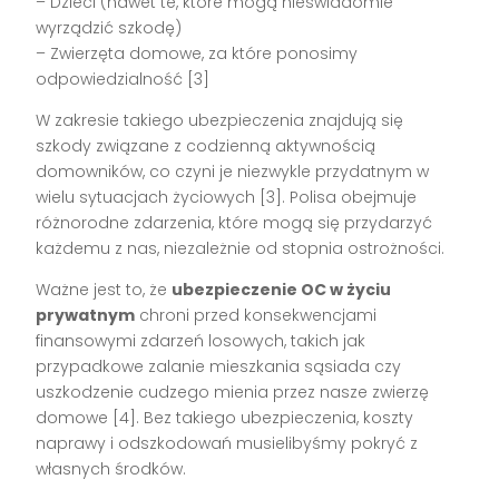
– Dzieci (nawet te, które mogą nieświadomie
wyrządzić szkodę)
– Zwierzęta domowe, za które ponosimy
odpowiedzialność [3]
W zakresie takiego ubezpieczenia znajdują się
szkody związane z codzienną aktywnością
domowników, co czyni je niezwykle przydatnym w
wielu sytuacjach życiowych [3]. Polisa obejmuje
różnorodne zdarzenia, które mogą się przydarzyć
każdemu z nas, niezależnie od stopnia ostrożności.
Ważne jest to, że
ubezpieczenie OC w życiu
prywatnym
chroni przed konsekwencjami
finansowymi zdarzeń losowych, takich jak
przypadkowe zalanie mieszkania sąsiada czy
uszkodzenie cudzego mienia przez nasze zwierzę
domowe [4]. Bez takiego ubezpieczenia, koszty
naprawy i odszkodowań musielibyśmy pokryć z
własnych środków.