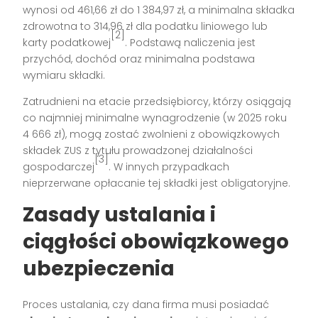
wynosi od 461,66 zł do 1 384,97 zł, a minimalna składka
zdrowotna to 314,96 zł dla podatku liniowego lub
[2]
karty podatkowej
. Podstawą naliczenia jest
przychód, dochód oraz minimalna podstawa
wymiaru składki.
Zatrudnieni na etacie przedsiębiorcy, którzy osiągają
co najmniej minimalne wynagrodzenie (w 2025 roku
4 666 zł), mogą zostać zwolnieni z obowiązkowych
składek ZUS z tytułu prowadzonej działalności
[3]
gospodarczej
. W innych przypadkach
nieprzerwane opłacanie tej składki jest obligatoryjne.
Zasady ustalania i
ciągłości obowiązkowego
ubezpieczenia
Proces ustalania, czy dana firma musi posiadać