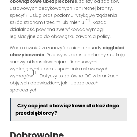
obowiązkowe ubezpieczenie
, zależy od zapisów
ustawowych dedykowanych konkretnej branży,
specyfiki usług oraz poziomu ryzyka wyrządzenia
[4]
szkód stronom trzecim lub mieniu
. Każda
działalność powinna zweryfikować wymogi
legislacyjne co do obowiązku zawarcia polisy.
Warto również zaznaczyć istnienie zasady
ciągłości
ubezpieczenia
. Przerwy w zakresie ochrony skutkują
surowymi konsekwencjami finansowymi
wynikającymi z braku spełnienia ustawowych
[1]
wymogów
. Dotyczy to zarówno OC w branżach
objętych obowiązkiem, jak i ubezpieczeń
społecznych.
Czy ocp jest obowiązkowe dla każdego
przedsiębiorcy?
Dobrowolne