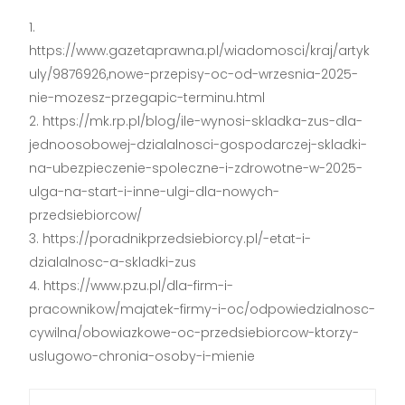
https://www.gazetaprawna.pl/wiadomosci/kraj/artyk
uly/9876926,nowe-przepisy-oc-od-wrzesnia-2025-
nie-mozesz-przegapic-terminu.html
https://mk.rp.pl/blog/ile-wynosi-skladka-zus-dla-
jednoosobowej-dzialalnosci-gospodarczej-skladki-
na-ubezpieczenie-spoleczne-i-zdrowotne-w-2025-
ulga-na-start-i-inne-ulgi-dla-nowych-
przedsiebiorcow/
https://poradnikprzedsiebiorcy.pl/-etat-i-
dzialalnosc-a-skladki-zus
https://www.pzu.pl/dla-firm-i-
pracownikow/majatek-firmy-i-oc/odpowiedzialnosc-
cywilna/obowiazkowe-oc-przedsiebiorcow-ktorzy-
uslugowo-chronia-osoby-i-mienie