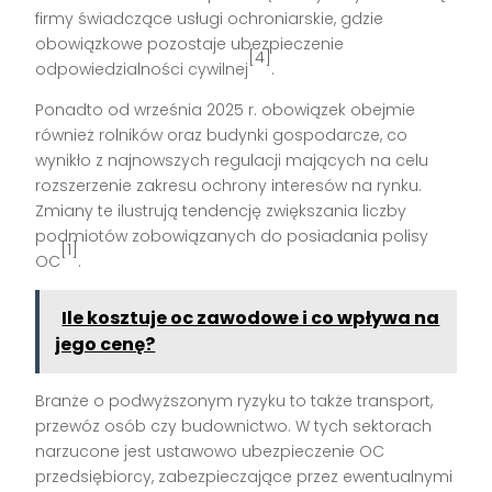
firmy świadczące usługi ochroniarskie, gdzie
obowiązkowe pozostaje ubezpieczenie
[4]
odpowiedzialności cywilnej
.
Ponadto od września 2025 r. obowiązek obejmie
również rolników oraz budynki gospodarcze, co
wynikło z najnowszych regulacji mających na celu
rozszerzenie zakresu ochrony interesów na rynku.
Zmiany te ilustrują tendencję zwiększania liczby
podmiotów zobowiązanych do posiadania polisy
[1]
OC
.
Ile kosztuje oc zawodowe i co wpływa na
jego cenę?
Branże o podwyższonym ryzyku to także transport,
przewóz osób czy budownictwo. W tych sektorach
narzucone jest ustawowo ubezpieczenie OC
przedsiębiorcy, zabezpieczające przez ewentualnymi