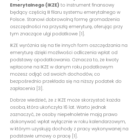
Emerytalnego (IKZE)
to instrument finansowy
będący częścią III filaru systemu emerytalnego w
Polsce. Stanowi dobrowolną formę gromadzenia
oszczędności na przyszłą emeryturę, oferując przy
tym znaczące ulgi podatkowe [1].
IKZE wyróżnia się na tle innych form oszczędzania na
emeryturę dzięki możliwości odliczenia wpłat od
podstawy opodatkowania. Oznacza to, że kwoty
wpłacone na IKZE w danym roku podatkowym
możesz odjąć od swoich dochodów, co
bezpośrednio przekłada się na niższy podatek do
zapłacenia [3].
Dobrze wiedzieć, że z IKZE może skorzystać każda
osoba, która ukończyła 16 lat. Warto jednak
zaznaczyć, że osoby niepełnoletnie mają prawo
dokonywać wpłat wyłącznie w roku kalendarzowym,
w którym uzyskują dochody z pracy wykonywanej na
podstawie umowy o pracę [1].