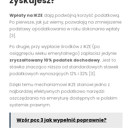
zyskujesz?
Wpłaty na IKZE
dają podwójną korzyść podatkową.
Po pierwsze, jak już wiemy, pozwalają na zmniejszenie
podstawy opodatkowania w roku dokonania wpłaty
[3].
Po drugie, przy wypłacie środków z IKZE (po
osiągnięciu wieku emerytalnego) zapłacisz jedynie
zryczałtowany 10% podatek dochodowy
. Jest to
stawka znacząco niższa od standardowych stawek
podatkowych wynoszących 12% i 32% [3].
Dzięki temu mechanizmowi IKZE stanowi jedno z
najbardziej efektywnych podatkowo narzędzi
oszczędzania na emeryturę dostępnych w polskim
systemie prawnym.
Wzór pcc 3 jak wypełnić poprawnie?