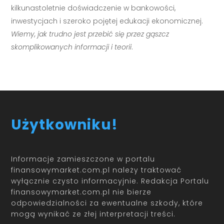
kilkunastoletnie doświadczenie w bankowości,
inwestycjach i szeroko pojętej edukacji ekonomicznej.
Wiemy, jak trudno jest przebić się przez gąszcz
skomplikowanych informacji i teorii
.
Użytkowniku!
Informacje zamieszczone w portalu
finansowymarket.com.pl należy traktować
wyłącznie czysto informacyjnie. Redakcja Portalu
finansowymarket.com.pl nie bierze
odpowiedzialności za ewentualne szkody, które
mogą wynikać ze złej interpretacji treści.