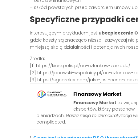
– oszustw finansowych
– szkód powstałych przed zawarciem umowy ube
Specyficzne przypadki c
Interesującym przykładem jest
ubezpieczenie O
gdzie koszty są znacząco niższe i zazwyczaj nie pr
mniejszą skalą działalności i potencjalnych rosz
Źródła:
[1] https://kioskpolis.pl/oc-czlonkow-zarzadu/
[2] https://janowski-wspolnicy.pl/oc-czlonkow-
[3] https://sgcbroker.com/jaka-jest-cena-ubez
Finansowy Market
Finansowy Market
to więcej
ekspertów, którzy postanowil
pieniądzach.
Nasza misja to demokratyzacja wi
complicated.
Czym jest ubezpieczenie D&O i kogo chroni?