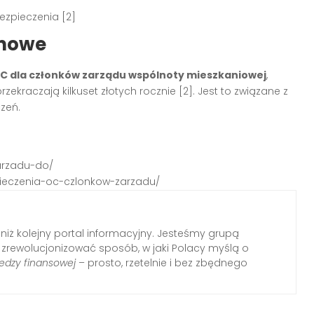
zpieczenia [2]
enowe
C dla członków zarządu wspólnoty mieszkaniowej
,
zekraczają kilkuset złotych rocznie [2]. Jest to związane z
czeń.
zarzadu-do/
pieczenia-oc-czlonkow-zarzadu/
 niż kolejny portal informacyjny. Jesteśmy grupą
i zrewolucjonizować sposób, w jaki Polacy myślą o
edzy finansowej
– prosto, rzetelnie i bez zbędnego