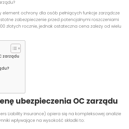
arządu?
y element ochrony dla osób pełniących funkcje zarządcze
 istotne zabezpieczenie przed potencjalnymi roszczeniami
500 złotych rocznie, jednak ostateczna cena zależy od wielu
OC zarządu
ządu?
enę ubezpieczenia OC zarządu
ers Liability Insurance) opiera się na kompleksowej analizie
ynniki wpływające na wysokość składki to: