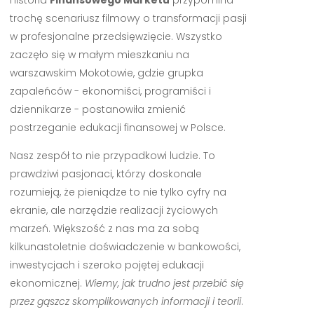
Historia
Finansowego Marketu
przypomina
trochę scenariusz filmowy o transformacji pasji
w profesjonalne przedsięwzięcie. Wszystko
zaczęło się w małym mieszkaniu na
warszawskim Mokotowie, gdzie grupka
zapaleńców - ekonomiści, programiści i
dziennikarze - postanowiła zmienić
postrzeganie edukacji finansowej w Polsce.
Nasz zespół to nie przypadkowi ludzie. To
prawdziwi pasjonaci, którzy doskonale
rozumieją, że pieniądze to nie tylko cyfry na
ekranie, ale narzędzie realizacji życiowych
marzeń. Większość z nas ma za sobą
kilkunastoletnie doświadczenie w bankowości,
inwestycjach i szeroko pojętej edukacji
ekonomicznej.
Wiemy, jak trudno jest przebić się
przez gąszcz skomplikowanych informacji i teorii
.