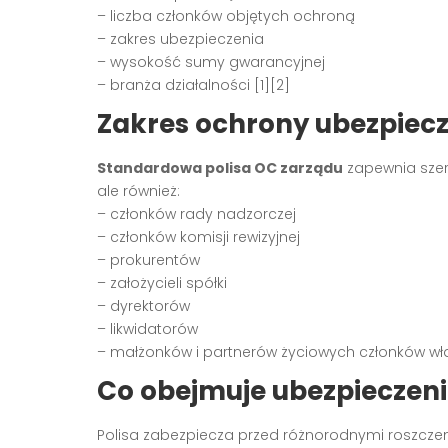
– liczba członków objętych ochroną
– zakres ubezpieczenia
– wysokość sumy gwarancyjnej
– branża działalności [1][2]
Zakres ochrony ubezpiec
Standardowa polisa OC zarządu
zapewnia szero
ale również:
– członków rady nadzorczej
– członków komisji rewizyjnej
– prokurentów
– założycieli spółki
– dyrektorów
– likwidatorów
– małżonków i partnerów życiowych członków wła
Co obejmuje ubezpieczen
Polisa zabezpiecza przed różnorodnymi roszczen