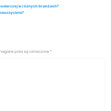
spodarczej w różnych branżach?
nauczyciela?
agane pola są oznaczone
*