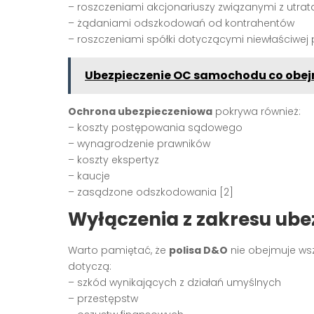
– roszczeniami akcjonariuszy związanymi z utratą
– żądaniami odszkodowań od kontrahentów
– roszczeniami spółki dotyczącymi niewłaściwej po
Ubezpieczenie OC samochodu co obejm
Ochrona ubezpieczeniowa
pokrywa również:
– koszty postępowania sądowego
– wynagrodzenie prawników
– koszty ekspertyz
– kaucje
– zasądzone odszkodowania [2]
Wyłączenia z zakresu ube
Warto pamiętać, że
polisa D&O
nie obejmuje ws
dotyczą:
– szkód wynikających z działań umyślnych
– przestępstw