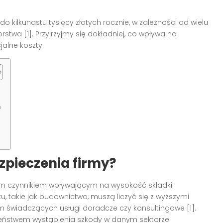
do kilkunastu tysięcy złotych rocznie, w zależności od wielu
twa [1]. Przyjrzyjmy się dokładniej, co wpływa na
alne koszty.
ń
zpieczenia firmy?
ym czynnikiem wpływającym na wysokość składki
 takie jak budownictwo, muszą liczyć się z wyższymi
 świadczących usługi doradcze czy konsultingowe [1].
eństwem wystąpienia szkody w danym sektorze.