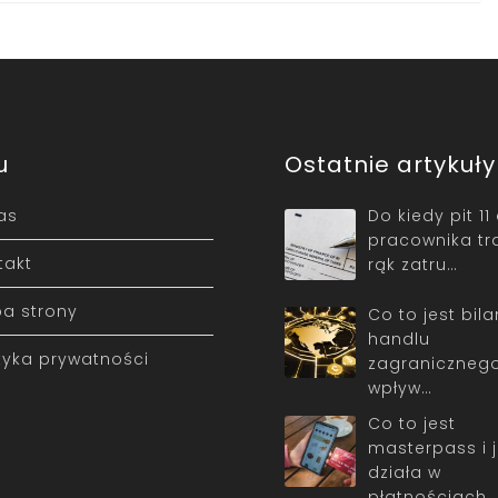
u
Ostatnie artykuły
as
Do kiedy pit 11
pracownika tr
takt
rąk zatru…
a strony
Co to jest bil
handlu
ityka prywatności
zagranicznego 
wpływ…
Co to jest
masterpass i 
działa w
płatnościach 