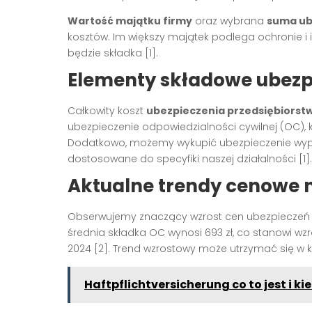
Wartość majątku firmy
oraz wybrana
suma ub
kosztów. Im większy majątek podlega ochronie 
będzie składka [1].
Elementy składowe ubezp
Całkowity koszt
ubezpieczenia przedsiębiorst
ubezpieczenie odpowiedzialności cywilnej (OC), k
Dodatkowo, możemy wykupić ubezpieczenie wypa
dostosowane do specyfiki naszej działalności [1].
Aktualne trendy cenowe 
Obserwujemy znaczący wzrost cen ubezpieczeń w
średnia składka OC wynosi 693 zł, co stanowi w
2024 [2]. Trend wzrostowy może utrzymać się w k
Haftpflichtversicherung co to jest i ki