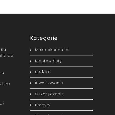
Kategorie
 dla
Makroekonomia
afia do
Kryptowaluty
Podatki
ans
Inwestowanie
i jak
Oszczędzanie
jak
Kredyty
…