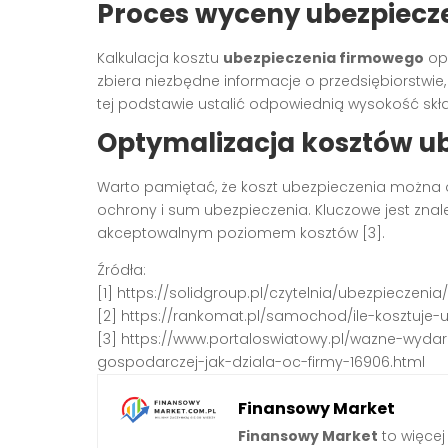
Proces wyceny ubezpiecz
Kalkulacja kosztu
ubezpieczenia firmowego
opi
zbiera niezbędne informacje o przedsiębiorstwie,
tej podstawie ustalić odpowiednią wysokość składk
Optymalizacja kosztów u
Warto pamiętać, że koszt ubezpieczenia można
ochrony i sum ubezpieczenia. Kluczowe jest zn
akceptowalnym poziomem kosztów [3].
Źródła:
[1] https://solidgroup.pl/czytelnia/ubezpieczeni
[2] https://rankomat.pl/samochod/ile-kosztuj
[3] https://www.portaloswiatowy.pl/wazne-wydarz
gospodarczej-jak-dziala-oc-firmy-16906.html
Finansowy Market
Finansowy Market
to więcej