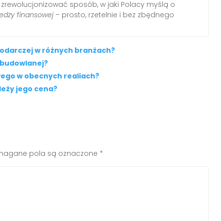
i zrewolucjonizować sposób, w jaki Polacy myślą o
edzy finansowej
– prosto, rzetelnie i bez zbędnego
spodarczej w różnych branżach?
 budowlanej?
wego w obecnych realiach?
ależy jego cena?
agane pola są oznaczone
*