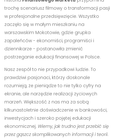
Historia
Finansowego Marketu
przypomina
trochę scenariusz filmowy o transformacji pasji
w profesjonalne przedsięwzięcie. Wszystko
zaczęło się w małym mieszkaniu na
warszawskim Mokotowie, gdzie grupka
zapaleńców - ekonomiści, programiści i
dziennikarze - postanowiła zmienić
postrzeganie edukacji finansowej w Polsce.
Nasz zespół to nie przypadkowi ludzie. To
prawdziwi pasjonaci, którzy doskonale
rozumieją, że pieniądze to nie tylko cyfry na
ekranie, ale narzędzie realizacji życiowych
marzeń. Większość z nas ma za sobą
kilkunastoletnie doświadczenie w bankowości,
inwestycjach i szeroko pojętej edukacji
ekonomicznej.
Wiemy, jak trudno jest przebić się
przez gąszcz skomplikowanych informacji i teorii
.