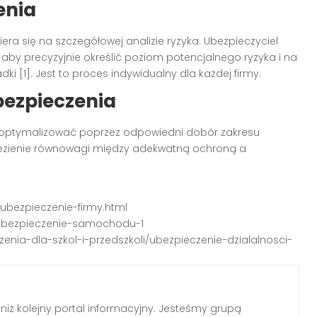
enia
era się na szczegółowej analizie ryzyka. Ubezpieczyciel
 aby precyzyjnie określić poziom potencjalnego ryzyka i na
i [1]. Jest to proces indywidualny dla każdej firmy.
bezpieczenia
 optymalizować poprzez odpowiedni dobór zakresu
alezienie równowagi między adekwatną ochroną a
a/ubezpieczenie-firmy.html
e-ubezpieczenie-samochodu-1
enia-dla-szkol-i-przedszkoli/ubezpieczenie-dzialalnosci-
 niż kolejny portal informacyjny. Jesteśmy grupą