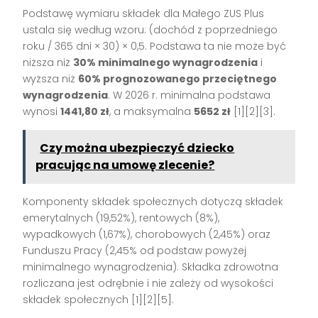
Podstawę wymiaru składek dla Małego ZUS Plus
ustala się według wzoru: (dochód z poprzedniego
roku / 365 dni × 30) × 0,5. Podstawa ta nie może być
niższa niż
30% minimalnego wynagrodzenia
i
wyższa niż
60% prognozowanego przeciętnego
wynagrodzenia
. W 2026 r. minimalna podstawa
wynosi
1441,80 zł
, a maksymalna
5652 zł
[1][2][3].
Czy można ubezpieczyć dziecko
pracując na umowę zlecenie?
Komponenty składek społecznych dotyczą składek
emerytalnych (19,52%), rentowych (8%),
wypadkowych (1,67%), chorobowych (2,45%) oraz
Funduszu Pracy (2,45% od podstaw powyżej
minimalnego wynagrodzenia). Składka zdrowotna
rozliczana jest odrębnie i nie zależy od wysokości
składek społecznych [1][2][5].