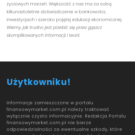
życiowych marzeń. Większość z nas ma za sobą
kilkunastoletnie doświadczenie w bankowości,
inwestycjach i szeroko pojętej edukacji ekonomicznej.
Wiemy, jak trudno jest przebić się przez gąszcz
skomplikowanych informacji i teorii
.
Użytkowniku!
Informacje zamieszczone w portalu
finansowymarket.com.pl należy traktować
wyłącznie czysto informacyjnie. Redakcja Portalu
finansowymarket.com.pl nie bierze
odpowiedzialności za ewentualne szkody, które