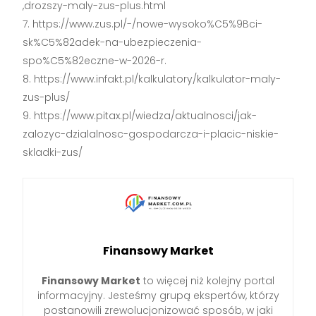
,drozszy-maly-zus-plus.html
https://www.zus.pl/-/nowe-wysoko%C5%9Bci-
sk%C5%82adek-na-ubezpieczenia-
spo%C5%82eczne-w-2026-r.
https://www.infakt.pl/kalkulatory/kalkulator-maly-
zus-plus/
https://www.pitax.pl/wiedza/aktualnosci/jak-
zalozyc-dzialalnosc-gospodarcza-i-placic-niskie-
skladki-zus/
Finansowy Market
Finansowy Market
to więcej niż kolejny portal
informacyjny. Jesteśmy grupą ekspertów, którzy
postanowili zrewolucjonizować sposób, w jaki