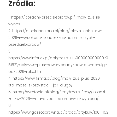
Źródła:
https://poradnikprzedsiebiorcy.pl/-maly-zus-ile-
wynosi
https://dsk-kancelaria.pl/blog/jak-zmieni-sie-w-
2026-r-wysokosc-skladek-zus-najmniejszych-
przedsiebiorcow/
https://www.inforlex.pl/dok/tresc,FOB00000000000070
51521,maly-zus-plus-nowe-zasady-powrotu-do-ulgi-
od-2026-roku.html
https://www.ifirma.pl/blog/maly-zus-plus-2026-
kto-moze-skorzystac-i-jak-dlugo/
https://symfonia.pl/blog/firmy/male-firmy/skladki-
zus-w-2026-r-dla-przedsiebiorcow-ile-wyniosa/
https://www.gazetaprawna.pl/praca/artykuly/10611452