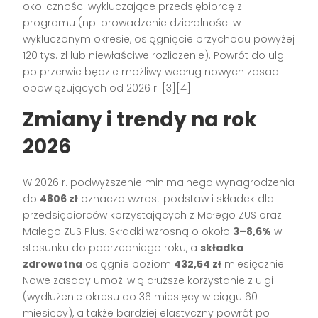
okoliczności wykluczające przedsiębiorcę z
programu (np. prowadzenie działalności w
wykluczonym okresie, osiągnięcie przychodu powyżej
120 tys. zł lub niewłaściwe rozliczenie). Powrót do ulgi
po przerwie będzie możliwy według nowych zasad
obowiązujących od 2026 r. [3][4].
Zmiany i trendy na rok
2026
W 2026 r. podwyższenie minimalnego wynagrodzenia
do
4806 zł
oznacza wzrost podstaw i składek dla
przedsiębiorców korzystających z Małego ZUS oraz
Małego ZUS Plus. Składki wzrosną o około
3–8,6%
w
stosunku do poprzedniego roku, a
składka
zdrowotna
osiągnie poziom
432,54 zł
miesięcznie.
Nowe zasady umożliwią dłuższe korzystanie z ulgi
(wydłużenie okresu do 36 miesięcy w ciągu 60
miesięcy), a także bardziej elastyczny powrót po