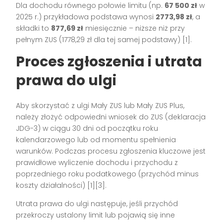
Dla dochodu równego połowie limitu (np.
67 500 zł
w
2025 r.) przykładowa podstawa wynosi
2773,98 zł
, a
składki to
877,69 zł
miesięcznie – niższe niż przy
pełnym ZUS (1778,29 zł dla tej samej podstawy) [1].
Proces zgłoszenia i utrata
prawa do ulgi
Aby skorzystać z ulgi Mały ZUS lub Mały ZUS Plus,
należy złożyć odpowiedni wniosek do ZUS (deklaracja
JDG-3) w ciągu 30 dni od początku roku
kalendarzowego lub od momentu spełnienia
warunków. Podczas procesu zgłoszenia kluczowe jest
prawidłowe wyliczenie dochodu i przychodu z
poprzedniego roku podatkowego (przychód minus
koszty działalności) [1][3].
Utrata prawa do ulgi następuje, jeśli przychód
przekroczy ustalony limit lub pojawią się inne