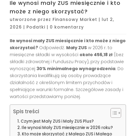
Ile wynosi mały ZUS miesięcznie i kto
może z niego skorzystać?
utworzone przez
Finansowy Market
|
lut 2,
2026
|
Podatki
|
0 komentarzy
Ile wynosi mały ZUS miesięcznie i kto może z niego
skorzystać?
Odpowiedź:
Mały ZUS
w 2026 r. to
miesięczne składki w wysokości
około 456,18 zł
(bez
składki zdrowotnej i Funduszu Pracy), przy podstawie
wynoszącej
30% minimalnego wynagrodzenia
. Do
skorzystania kwalifikują się osoby prowadzące
działalność z określonym limitem przychodów i
spełniające warunki formalne. Szczegółowe zasady i
wartości przedstawiamy poniżej.
Spis treści
Czym jest Mały ZUS i Mały ZUS Plus?
Ile wynosi Mały ZUS miesięcznie w 2026 roku?
Kto może skorzystać z Małego ZUS i Małego