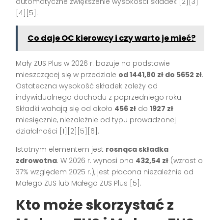
automatyczne zwiększenie wysokości składek [2][3]
[4][5].
Co daje OC kierowcy i czy warto je mieć?
Mały ZUS Plus w 2026 r. bazuje na podstawie
mieszczącej się w przedziale
od 1441,80 zł do 5652 zł
.
Ostateczna wysokość składek zależy od
indywidualnego dochodu z poprzedniego roku.
Składki wahają się od około
456 zł
do
1927 zł
miesięcznie, niezależnie od typu prowadzonej
działalności [1][2][5][6].
Istotnym elementem jest
rosnąca składka
zdrowotna
. W 2026 r. wynosi ona
432,54 zł
(wzrost o
37% względem 2025 r.), jest płacona niezależnie od
Małego ZUS lub Małego ZUS Plus [5].
Kto może skorzystać z