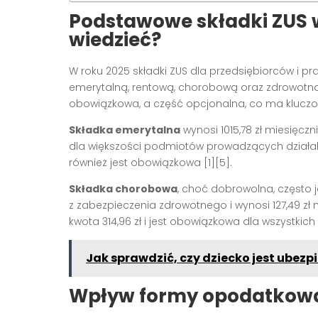
Podstawowe składki ZUS w
wiedzieć?
W roku 2025 składki ZUS dla przedsiębiorców i 
emerytalną, rentową, chorobową oraz zdrowotną. 
obowiązkowa, a część opcjonalna, co ma kluczo
Składka emerytalna
wynosi 1015,78 zł miesięczn
dla większości podmiotów prowadzących działa
również jest obowiązkowa [1][5].
Składka chorobowa
, choć dobrowolna, często 
z zabezpieczenia zdrowotnego i wynosi 127,49 zł mi
kwota 314,96 zł i jest obowiązkowa dla wszystkich
Jak sprawdzić, czy dziecko jest ubezp
Wpływ formy opodatkowa