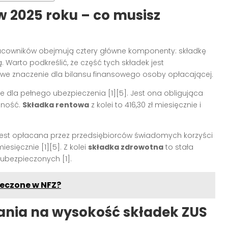
 2025 roku – co musisz
pracowników obejmują cztery główne komponenty: składkę
Warto podkreślić, że część tych składek jest
we znaczenie dla bilansu finansowego osoby opłacającej.
ie dla pełnego ubezpieczenia [1][5]. Jest ona obligująca
lność.
Składka rentowa
z kolei to 416,30 zł miesięcznie i
jest opłacana przez przedsiębiorców świadomych korzyści
esięcznie [1][5]. Z kolei
składka zdrowotna
to stała
 ubezpieczonych [1].
ieczone w NFZ?
nia na wysokość składek ZUS