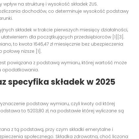
 wpływ na strukturę i wysokość składek ZUS.
 rozliczania dochodów, co determinuje wysokość podstawy
runki.
yjnych składek w trakcie pierwszych miesięcy działalności,
ułatwieniem dla początkujących przedsiębiorców [1][3].
iano, to kwota 1646,47 zł miesięcznie bez ubezpieczenia
 połowę niższe [1].
jest powiązana z podstawą wymiaru, której wartość może
bu opodatkowania.
z specyfika składek w 2025
znaczenie podstawy wymiaru, czyli kwoty od której
odstawa to 5203,80 zł, na podstawie której wyliczane są
ana z tą podstawą, przy czym składki emerytalne i
zpieczenia społecznego. Składka zdrowotna, choć liczona