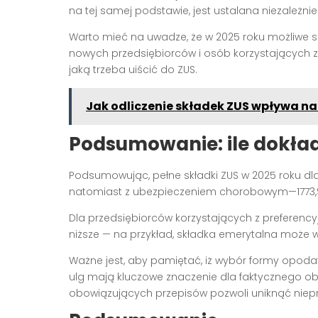
na tej samej podstawie, jest ustalana niezależnie 
Warto mieć na uwadze, że w 2025 roku możliwe s
nowych przedsiębiorców i osób korzystających z
jaką trzeba uiścić do ZUS.
Jak odliczenie składek ZUS wpływa n
Podsumowanie: ile dokład
Podsumowując, pełne składki ZUS w 2025 roku dla
natomiast z ubezpieczeniem chorobowym—1773,96
Dla przedsiębiorców korzystających z preferen
niższe — na przykład, składka emerytalna może wynie
Ważne jest, aby pamiętać, iż wybór formy opod
ulg mają kluczowe znaczenie dla faktycznego obc
obowiązujących przepisów pozwoli uniknąć niep