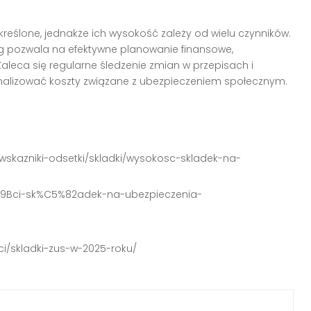
reślone, jednakże ich wysokość zależy od wielu czynników.
g pozwala na efektywne planowanie finansowe,
Zaleca się regularne śledzenie zmian w przepisach i
ymalizować koszty związane z ubezpieczeniem społecznym.
-wskazniki-odsetki/skladki/wysokosc-skladek-na-
5%9Bci-sk%C5%82adek-na-ubezpieczenia-
ci/skladki-zus-w-2025-roku/