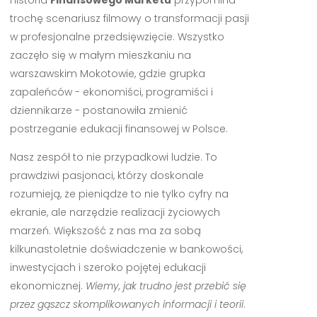
Historia
Finansowego Marketu
przypomina
trochę scenariusz filmowy o transformacji pasji
w profesjonalne przedsięwzięcie. Wszystko
zaczęło się w małym mieszkaniu na
warszawskim Mokotowie, gdzie grupka
zapaleńców - ekonomiści, programiści i
dziennikarze - postanowiła zmienić
postrzeganie edukacji finansowej w Polsce.
Nasz zespół to nie przypadkowi ludzie. To
prawdziwi pasjonaci, którzy doskonale
rozumieją, że pieniądze to nie tylko cyfry na
ekranie, ale narzędzie realizacji życiowych
marzeń. Większość z nas ma za sobą
kilkunastoletnie doświadczenie w bankowości,
inwestycjach i szeroko pojętej edukacji
ekonomicznej.
Wiemy, jak trudno jest przebić się
przez gąszcz skomplikowanych informacji i teorii
.