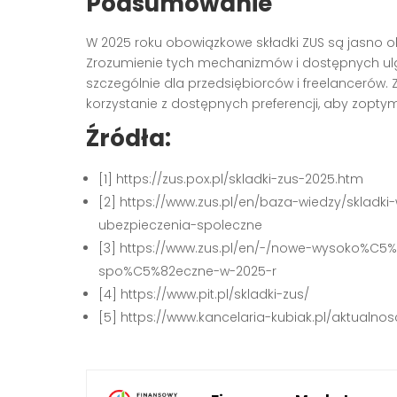
Podsumowanie
W 2025 roku obowiązkowe składki ZUS są jasno ok
Zrozumienie tych mechanizmów i dostępnych ul
szczególnie dla przedsiębiorców i freelancerów. 
korzystanie z dostępnych preferencji, aby zopt
Źródła:
[1] https://zus.pox.pl/skladki-zus-2025.htm
[2] https://www.zus.pl/en/baza-wiedzy/skladki
ubezpieczenia-spoleczne
[3] https://www.zus.pl/en/-/nowe-wysoko%C
spo%C5%82eczne-w-2025-r
[4] https://www.pit.pl/skladki-zus/
[5] https://www.kancelaria-kubiak.pl/aktualnos