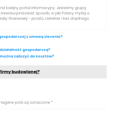
 niż kolejny portal informacyjny. Jesteśmy grupą
i zrewolucjonizować sposób, w jaki Polacy myślą o
edzy finansowej
– prosto, rzetelnie i bez zbędnego
i gospodarczej z umową zlecenie?
 działalność gospodarczą?
można zaliczyć do kosztów?
 firmy budowlanej?
agane pola są oznaczone
*