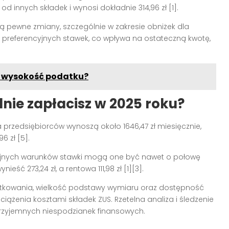
od innych składek i wynosi dokładnie 314,96 zł [1].
ą pewne zmiany, szczególnie w zakresie obniżek dla
 preferencyjnych stawek, co wpływa na ostateczną kwotę,
a wysokość podatku?
nie zapłacisz w 2025 roku?
 przedsiębiorców wynoszą około 1646,47 zł miesięcznie,
 zł [5].
cyjnych warunków stawki mogą one być nawet o połowę
ść 273,24 zł, a rentowa 111,98 zł [1][3].
atkowania, wielkość podstawy wymiaru oraz dostępność
iążenia kosztami składek ZUS. Rzetelna analiza i śledzenie
rzyjemnych niespodzianek finansowych.