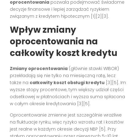
oprocentowania
pozwala podejmować świadome
decyzje finansowe i lepiej zarządzać ryzykiem
związanym z kredytem hipotecznym
[1][2][3]
.
Wpływ zmiany
oprocentowania na
całkowity koszt kredytu
Zmiany oprocentowania
(głównie stawki WIBOR)
przekładają się nie tylko na miesięczną ratę, lecz
także na
całkowity koszt obsługi kredytu
[3][5]
. Im
wyższe stopy procentowe, tym większy udział części
odsetkowej w płatnościach i wyższa suma spłacona
w całym okresie kredytowania
[3][5]
.
Oprocentowanie zmienne jest szczególnie wrażliwe
na fluktuacje rynku, więc ryzyko wzrostu rat i kosztów
jest realne w każdym okresie decyzji NBP
[5]
. Przy
stałym oprocentowaniu przez pierwszych 5–10 lat