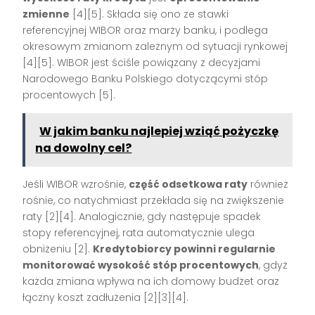
zmienne
[4][5]
. Składa się ono ze stawki
referencyjnej WIBOR oraz marży banku, i podlega
okresowym zmianom zależnym od sytuacji rynkowej
[4][5]
. WIBOR jest ściśle powiązany z decyzjami
Narodowego Banku Polskiego dotyczącymi stóp
procentowych
[5]
.
W jakim banku najlepiej wziąć pożyczkę
na dowolny cel?
Jeśli WIBOR wzrośnie,
część odsetkowa raty
również
rośnie, co natychmiast przekłada się na zwiększenie
raty
[2][4]
. Analogicznie, gdy następuje spadek
stopy referencyjnej, rata automatycznie ulega
obniżeniu
[2]
.
Kredytobiorcy powinni regularnie
monitorować wysokość stóp procentowych
, gdyż
każda zmiana wpływa na ich domowy budżet oraz
łączny koszt zadłużenia
[2][3][4]
.