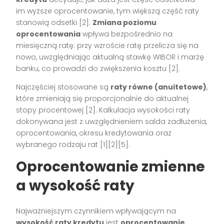
im wyższe oprocentowanie, tym większą część raty
stanowią odsetki
[2]
.
Zmiana poziomu
oprocentowania
wpływa bezpośrednio na
miesięczną ratę: przy wzroście ratę przelicza się na
nowo, uwzględniając aktualną stawkę WIBOR i marżę
banku, co prowadzi do zwiększenia kosztu
[2]
.
Najczęściej stosowane są
raty równe (anuitetowe)
,
które zmieniają się proporcjonalnie do aktualnej
stopy procentowej
[2]
. Kalkulacja wysokości raty
dokonywana jest z uwzględnieniem salda zadłużenia,
oprocentowania, okresu kredytowania oraz
wybranego rodzaju rat
[1][2][5]
.
Oprocentowanie zmienne
a wysokość raty
Najważniejszym czynnikiem wpływającym na
wysokość raty kredytu
jest
oprocentowanie