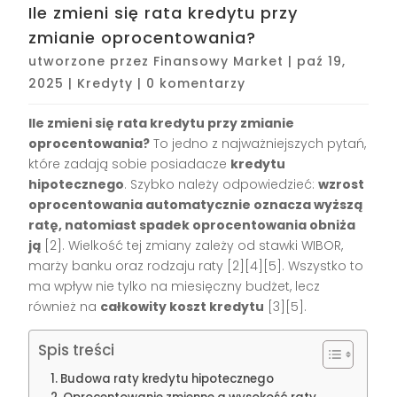
Ile zmieni się rata kredytu przy
zmianie oprocentowania?
utworzone przez
Finansowy Market
|
paź 19,
2025
|
Kredyty
|
0 komentarzy
Ile zmieni się rata kredytu przy zmianie
oprocentowania?
To jedno z najważniejszych pytań,
które zadają sobie posiadacze
kredytu
hipotecznego
. Szybko należy odpowiedzieć:
wzrost
oprocentowania automatycznie oznacza wyższą
ratę, natomiast spadek oprocentowania obniża
ją
[2]
. Wielkość tej zmiany zależy od stawki WIBOR,
marży banku oraz rodzaju raty
[2][4][5]
. Wszystko to
ma wpływ nie tylko na miesięczny budżet, lecz
również na
całkowity koszt kredytu
[3][5]
.
Spis treści
Budowa raty kredytu hipotecznego