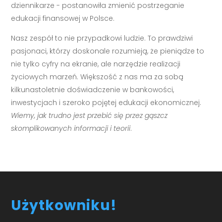
dziennikarze - postanowiła zmienić postrzeganie
edukacji finansowej w Polsce.
Nasz zespół to nie przypadkowi ludzie. To prawdziwi
pasjonaci, którzy doskonale rozumieją, że pieniądze to
nie tylko cyfry na ekranie, ale narzędzie realizacji
życiowych marzeń. Większość z nas ma za sobą
kilkunastoletnie doświadczenie w bankowości,
inwestycjach i szeroko pojętej edukacji ekonomicznej.
Wiemy, jak trudno jest przebić się przez gąszcz
skomplikowanych informacji i teorii
.
Użytkowniku!