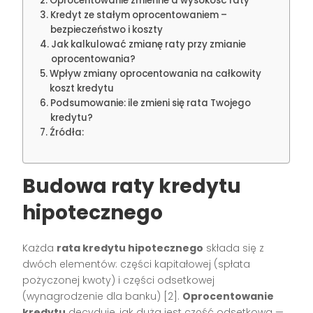
Oprocentowanie zmienne a wysokość raty
Kredyt ze stałym oprocentowaniem –
bezpieczeństwo i koszty
Jak kalkulować zmianę raty przy zmianie
oprocentowania?
Wpływ zmiany oprocentowania na całkowity
koszt kredytu
Podsumowanie: ile zmieni się rata Twojego
kredytu?
Źródła:
Budowa raty kredytu
hipotecznego
Każda
rata kredytu hipotecznego
składa się z
dwóch elementów: części kapitałowej (spłata
pożyczonej kwoty) i części odsetkowej
(wynagrodzenie dla banku)
[2]
.
Oprocentowanie
kredytu
decyduje, jak duża jest część odsetkowa —