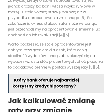
Zazwyczaj kredyt o stałym oprocentowaniu jest
jednak droższy, bo bank wlicza ryzyko rynkowe w
marżę i ustala wyższą stawkę bazową niż w
przypadku oprocentowania zmiennego
[5]
. Po
zakończeniu okresu stałości rata może wzrosnąć,
jeśli przechodzimy na oprocentowanie zmienne lub
dochodzi do ich rekalkulacji
[4][5]
.
Warto podkreślić, że stałe oprocentowanie jest
dobrym rozwiązaniem dla osób, które cenią
stabilność wydatków i chcą zabezpieczyć się na
wypadek wzrostu stóp procentowych, choć płacą za
to dodatkową premię w postaci wyższej raty
[3][5]
.
Który bank oferuje najbardziej
korzystny kredyt hipoteczny?
Jak kalkulować zmianę
raty przy zmianie