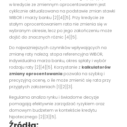
w kredycie ze zmiennym oprocentowaniem jest
cyklicznie aktualizowana na podstawie zmian stawki
WIBOR i marży banku
[2][4][5]
. Przy kredycie ze
stałym oprocentowaniem rata nie zmienia się w
wybranym okresie, lecz po jego zakończeniu może
dojść do znacznych różnic
[4][5]
.
Do najważniejszych czynników wpływających na
zmianę raty należą: stopa referencyjna WIBOR,
indywidualna marża banku, okres spłaty i wybór
rodzaju raty
[2][4][5]
. Korzystanie z
kalkulatorów
zmiany oprocentowania
pozwala na szybką i
precyzyjną ocenę, o ile może zmienić się rata przy
przyjętych założeniach
[1][2][3]
.
Regularna analiza rynku i świadome decyzje
pomagają efektywnie zarządzać ryzykiem oraz
domowym budżetem w kontekście kredytu
hipotecznego
[2][3][5]
.
Źródła: