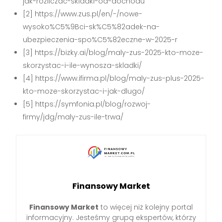
jak-rozliczac-skladki-od-dochodu
[2] https://www.zus.pl/en/-/nowe-
wysoko%C5%9Bci-sk%C5%82adek-na-
ubezpieczenia-spo%C5%82eczne-w-2025-r
[3] https://bizky.ai/blog/maly-zus-2025-kto-moze-
skorzystac-i-ile-wynosza-skladki/
[4] https://www.ifirma.pl/blog/maly-zus-plus-2025-
kto-moze-skorzystac-i-jak-dlugo/
[5] https://symfonia.pl/blog/rozwoj-
firmy/jdg/maly-zus-ile-trwa/
Finansowy Market
Finansowy Market
to więcej niż kolejny portal
informacyjny. Jesteśmy grupą ekspertów, którzy