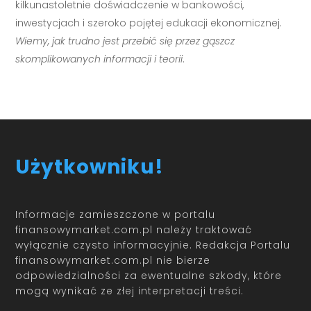
kilkunastoletnie doświadczenie w bankowości,
inwestycjach i szeroko pojętej edukacji ekonomicznej.
Wiemy, jak trudno jest przebić się przez gąszcz
skomplikowanych informacji i teorii
.
Użytkowniku!
Informacje zamieszczone w portalu
finansowymarket.com.pl należy traktować
wyłącznie czysto informacyjnie. Redakcja Portalu
finansowymarket.com.pl nie bierze
odpowiedzialności za ewentualne szkody, które
mogą wynikać ze złej interpretacji treści.