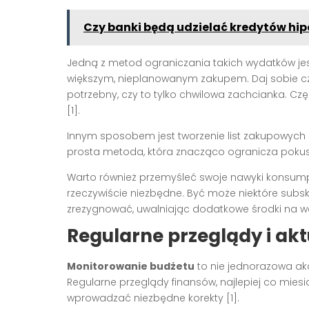
Czy banki będą udzielać kredytów hip
Jedną z metod ograniczania takich wydatków j
większym, nieplanowanym zakupem. Daj sobie cza
potrzebny, czy to tylko chwilowa zachcianka. Czę
[1].
Innym sposobem jest tworzenie list zakupowych i 
prosta metoda, która znacząco ogranicza pokus
Warto również przemyśleć swoje nawyki konsumpcy
rzeczywiście niezbędne. Być może niektóre subsk
zrezygnować, uwalniając dodatkowe środki na waż
Regularne przeglądy i akt
Monitorowanie budżetu
to nie jednorazowa ak
Regularne przeglądy finansów, najlepiej co mies
wprowadzać niezbędne korekty [1].