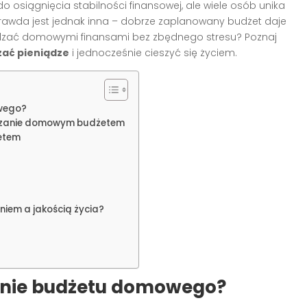
o osiągnięcia stabilności finansowej, ale wiele osób unika
Prawda jest jednak inna – dobrze zaplanowany budżet daje
rządzać domowymi finansami bez zbędnego stresu? Poznaj
ać pieniądze
i jednocześnie cieszyć się życiem.
wego?
ądzanie domowym budżetem
etem
em a jakością życia?
anie budżetu domowego?