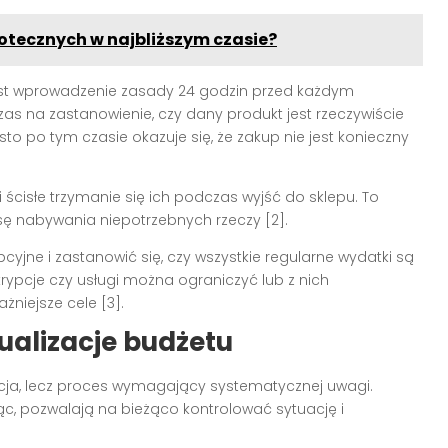
otecznych w najbliższym czasie?
est wprowadzenie zasady 24 godzin przed każdym
s na zastanowienie, czy dany produkt jest rzeczywiście
sto po tym czasie okazuje się, że zakup nie jest konieczny
ścisłe trzymanie się ich podczas wyjść do sklepu. To
ę nabywania niepotrzebnych rzeczy [2].
jne i zastanowić się, czy wszystkie regularne wydatki są
rypcje czy usługi można ograniczyć lub z nich
niejsze cele [3].
ualizacje budżetu
cja, lecz proces wymagający systematycznej uwagi.
iąc, pozwalają na bieżąco kontrolować sytuację i