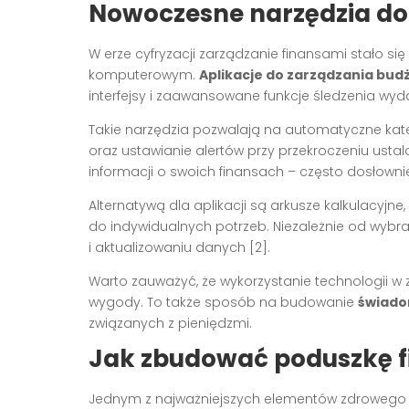
Nowoczesne narzędzia do
W erze cyfryzacji zarządzanie finansami stało s
komputerowym.
Aplikacje do zarządzania bu
interfejsy i zaawansowane funkcje śledzenia wyd
Takie narzędzia pozwalają na automatyczne kate
oraz ustawianie alertów przy przekroczeniu ustal
informacji o swoich finansach – często dosłownie
Alternatywą dla aplikacji są arkusze kalkulacyjn
do indywidualnych potrzeb. Niezależnie od wybr
i aktualizowaniu danych [2].
Warto zauważyć, że wykorzystanie technologii 
wygody. To także sposób na budowanie
świado
związanych z pieniędzmi.
Jak zbudować poduszkę 
Jednym z najważniejszych elementów zdrowego