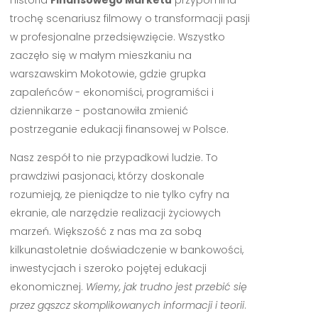
Historia
Finansowego Marketu
przypomina
trochę scenariusz filmowy o transformacji pasji
w profesjonalne przedsięwzięcie. Wszystko
zaczęło się w małym mieszkaniu na
warszawskim Mokotowie, gdzie grupka
zapaleńców - ekonomiści, programiści i
dziennikarze - postanowiła zmienić
postrzeganie edukacji finansowej w Polsce.
Nasz zespół to nie przypadkowi ludzie. To
prawdziwi pasjonaci, którzy doskonale
rozumieją, że pieniądze to nie tylko cyfry na
ekranie, ale narzędzie realizacji życiowych
marzeń. Większość z nas ma za sobą
kilkunastoletnie doświadczenie w bankowości,
inwestycjach i szeroko pojętej edukacji
ekonomicznej.
Wiemy, jak trudno jest przebić się
przez gąszcz skomplikowanych informacji i teorii
.