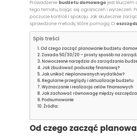
Prowadzenie
budżetu domowego
jest kluczem d
tego tematu, bojąc się ograniczeń i wyrzeczeń. 
poczucie kontroli i spokoju. Jak skutecznie za
sprawdzone metody, które pomogą Ci
oszczędz
Spis treści
Od czego zacząć planowanie budżetu domo
Zasada 50/30/20 – prosty sposób na zarz
Nowoczesne narzędzia do zarządzania budż
Jak zbudować poduszkę finansową?
Jak unikać nieplanowanych wydatków?
Regularne przeglądy i aktualizacje budżetu
Wyznaczanie i realizacja celów finansowych
Jak zachować równowagę między oszczędzani
Podsumowanie
Źródła:
Od czego zacząć planow