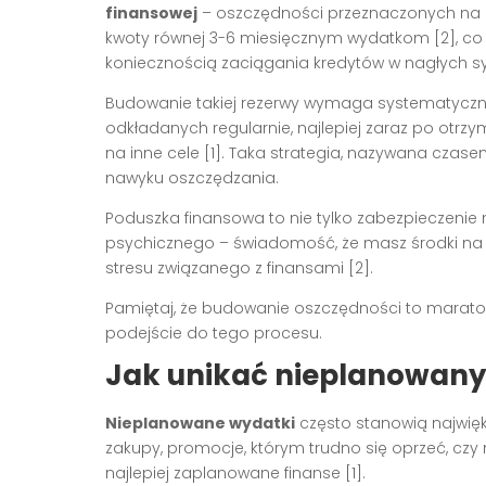
finansowej
– oszczędności przeznaczonych na n
kwoty równej 3-6 miesięcznym wydatkom [2], co 
koniecznością zaciągania kredytów w nagłych s
Budowanie takiej rezerwy wymaga systematycznoś
odkładanych regularnie, najlepiej zaraz po otr
na inne cele [1]. Taka strategia, nazywana cza
nawyku oszczędzania.
Poduszka finansowa to nie tylko zabezpieczenie
psychicznego – świadomość, że masz środki na
stresu związanego z finansami [2].
Pamiętaj, że budowanie oszczędności to maraton,
podejście do tego procesu.
Jak unikać nieplanowan
Nieplanowane wydatki
często stanowią najwię
zakupy, promocje, którym trudno się oprzeć, czy
najlepiej zaplanowane finanse [1].