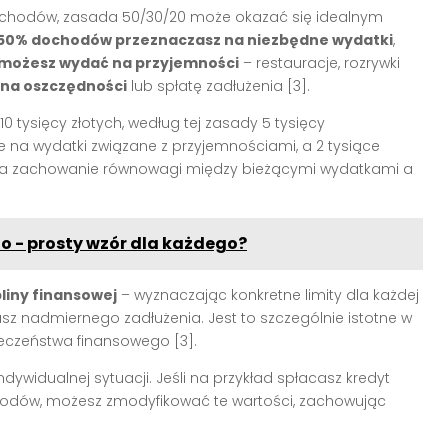
dochodów, zasada 50/30/20 może okazać się idealnym
50% dochodów przeznaczasz na niezbędne wydatki
,
możesz wydać na przyjemności
– restauracje, rozrywki
 na oszczędności
lub spłatę zadłużenia [3].
10 tysięcy złotych, według tej zasady 5 tysięcy
 na wydatki związane z przyjemnościami, a 2 tysiące
b na zachowanie równowagi między bieżącymi wydatkami a
o - prosty wzór dla każdego?
liny finansowej
– wyznaczając konkretne limity dla każdej
ikasz nadmiernego zadłużenia. Jest to szczególnie istotne w
czeństwa finansowego [3].
widualnej sytuacji. Jeśli na przykład spłacasz kredyt
hodów, możesz zmodyfikować te wartości, zachowując