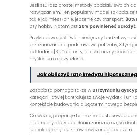
Jeśli szukasz prostej metody podziału swoich 
rozwiązaniem. Ten popularny model zakłada, że
takie jak mieszkanie, jedzenie czy transport.
30% 
czy hobby. Natomiast
20% powinieneś odłożyć
Przykładowo, jeśli Twój miesięczny budżet wynosi 
przeznaczasz na podstawowe potrzeby, 3 tysiące
odkładasz [3]. To prosty, ale skuteczny sposó
myśleniem o przyszłości.
Jak obliczyć ratę kredytu hipoteczneg
Zasada ta pomaga także w
utrzymaniu dyscyp
kategorii, łatwiej kontrolujesz swoje wydatki i un
kontekście budowania długoterminowego bezpie
Co ważne, proporcje te można dostosować do indy
hipoteczny, który pochłania znaczną część doc
jednak ogólną ideę zrównoważonego budżetu.