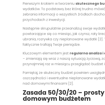
Pierwszym krokiem w tworzeniu
skutecznego bu
wydatków. To podstawa, bez której trudno mówić 
zebrania informacji o wszystkich źródłach doch
przychodach z inwestycji.
Następnie skrupulatnie przeanalizuj swoje wydatki
powtarzające się co miesiąc, jak czynsz, raty k
ubrania, rozrywka czy nieplanowane wydatki [2]. T
faktycznie trafiają Twoje pieniądze.
Kluczowym elementem jest
regularna analiza i
– zmieniają się wraz z naszą sytuacją życiową, 
przynajmniej raz w miesiącu przeglądać budżet 
Pamiętaj, że skuteczny budżet powinien uwzględn
oszczędności i ewentualne nieplanowane wydatki
nad domowymi finansami [2].
Zasada 50/30/20 – prosty
domowym budżetem