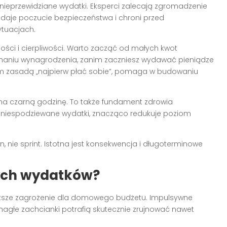
ieprzewidziane wydatki. Eksperci zalecają zgromadzenie
daje poczucie bezpieczeństwa i chroni przed
ytuacjach.
ci i cierpliwości. Warto zacząć od małych kwot
zymaniu wynagrodzenia, zanim zaczniesz wydawać pieniądze
sem zasadą „najpierw płać sobie”, pomaga w budowaniu
 na czarną godzinę. To także fundament zdrowia
 niespodziewane wydatki, znacząco redukuje poziom
 nie sprint. Istotna jest konsekwencja i długoterminowe
ych wydatków?
ksze zagrożenie dla domowego budżetu. Impulsywne
 nagłe zachcianki potrafią skutecznie zrujnować nawet