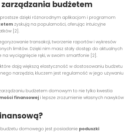
 zarządzania budżetem
ię prostsze dzięki różnorodnym aplikacjom i programom
dżetem
zyskują na popularności, oferując intuicyjne
atków [2].
goryzowanie transakcji, tworzenie raportów i wykresów
onych limitów. Dzięki nim masz stały dostęp do aktualnych
 na wyciągnięcie ręki, w swoim smartfonie [2].
e, które dają większą elastyczność w dostosowaniu budżetu
anego narzędzia, kluczem jest regularność w jego używaniu
w zarządzaniu budżetem domowym to nie tylko kwestia
mości finansowej
i lepsze zrozumienie własnych nawyków
finansową?
 budżetu domowego jest posiadanie
poduszki