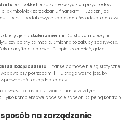
dżetu
jest dokładne spisanie wszystkich przychodów i
o jakimkolwiek zarządzaniu finansami [1]. Zacznij od
odu – pensji, dodatkowych zarobkach, świadczeniach czy
, dzieląc je na
stałe i zmienne
. Do stałych należą te
redytu czy opłaty za media. Zmienne to zakupy spożywcze,
aka klasyfikacja pozwoli Ci lepiej zrozumieć, gdzie
 aktualizacja budżetu
. Finanse domowe nie są statyczne
zawodową czy potrzebami [1]. Dlatego ważne jest, by
i wprowadzać niezbędne korekty.
iać wszystkie aspekty Twoich finansów, w tym
. Tylko kompleksowe podejście zapewni Ci pełną kontrolę
 sposób na zarządzanie