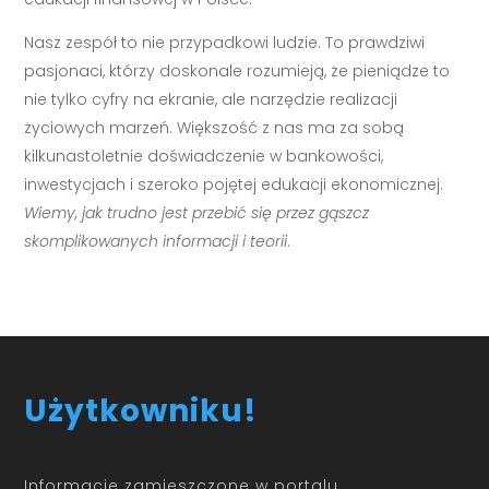
Nasz zespół to nie przypadkowi ludzie. To prawdziwi
pasjonaci, którzy doskonale rozumieją, że pieniądze to
nie tylko cyfry na ekranie, ale narzędzie realizacji
życiowych marzeń. Większość z nas ma za sobą
kilkunastoletnie doświadczenie w bankowości,
inwestycjach i szeroko pojętej edukacji ekonomicznej.
Wiemy, jak trudno jest przebić się przez gąszcz
skomplikowanych informacji i teorii
.
Użytkowniku!
Informacje zamieszczone w portalu