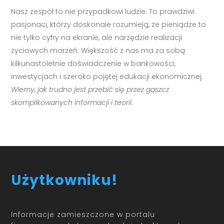
Nasz zespół to nie przypadkowi ludzie. To prawdziwi
pasjonaci, którzy doskonale rozumieją, że pieniądze to
nie tylko cyfry na ekranie, ale narzędzie realizacji
życiowych marzeń. Większość z nas ma za sobą
kilkunastoletnie doświadczenie w bankowości,
inwestycjach i szeroko pojętej edukacji ekonomicznej.
Wiemy, jak trudno jest przebić się przez gąszcz
skomplikowanych informacji i teorii
.
Użytkowniku!
Informacje zamieszczone w portalu