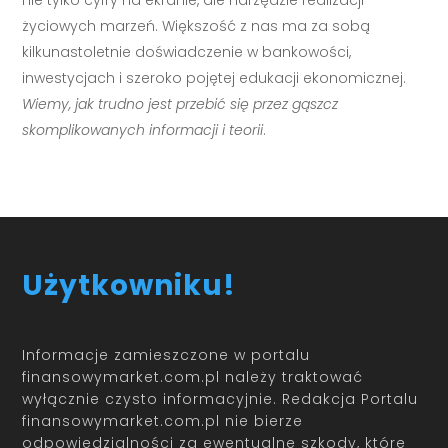
nie tylko cyfry na ekranie, ale narzędzie realizacji
życiowych marzeń. Większość z nas ma za sobą
kilkunastoletnie doświadczenie w bankowości,
inwestycjach i szeroko pojętej edukacji ekonomicznej.
Wiemy, jak trudno jest przebić się przez gąszcz
skomplikowanych informacji i teorii
.
Użytkowniku!
Informacje zamieszczone w portalu
finansowymarket.com.pl należy traktować
wyłącznie czysto informacyjnie. Redakcja Portalu
finansowymarket.com.pl nie bierze
odpowiedzialności za ewentualne szkody, które