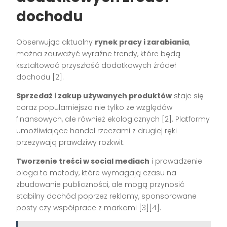
dochodu
Obserwując aktualny
rynek pracy i zarabiania
,
można zauważyć wyraźne trendy, które będą
kształtować przyszłość dodatkowych źródeł
dochodu [2].
Sprzedaż i zakup używanych produktów
staje się
coraz popularniejsza nie tylko ze względów
finansowych, ale również ekologicznych [2]. Platformy
umożliwiające handel rzeczami z drugiej ręki
przeżywają prawdziwy rozkwit.
Tworzenie treści w social mediach
i prowadzenie
bloga to metody, które wymagają czasu na
zbudowanie publiczności, ale mogą przynosić
stabilny dochód poprzez reklamy, sponsorowane
posty czy współprace z markami [3][4].