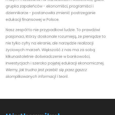
grupka zapaleńców - ekonomiści, programiści i
dziennikarze - postanowiła zmienić postrzeganie
edukacji finansowej w Polsce.
Nasz zespół to nie przypadkowi ludzie. To prawdziwi
pasjonaci, którzy doskonale rozumieją, że pieniądze to
nie tylko cyfry na ekranie, ale narzędzie realizacji
życiowych marzeń. Większość z nas ma za sobą
kilkunastoletnie doświadczenie w bankowości,
inwestycjach i szeroko pojętej edukacji ekonomicznej.
Wiemy, jak trudno jest przebić się przez gąszcz
skomplikowanych informacji i teorii
.