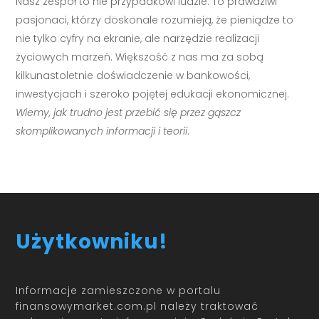
Nasz zespół to nie przypadkowi ludzie. To prawdziwi
pasjonaci, którzy doskonale rozumieją, że pieniądze to
nie tylko cyfry na ekranie, ale narzędzie realizacji
życiowych marzeń. Większość z nas ma za sobą
kilkunastoletnie doświadczenie w bankowości,
inwestycjach i szeroko pojętej edukacji ekonomicznej.
Wiemy, jak trudno jest przebić się przez gąszcz
skomplikowanych informacji i teorii
.
Użytkowniku!
Informacje zamieszczone w portalu
finansowymarket.com.pl należy traktować