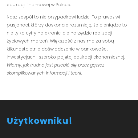
edukacji finansowej w Polsce.
Nasz zespół to nie przypadkowi ludzie. To prawdziwi
pasjonaci, którzy doskonale rozumieją, że pieniądze to
nie tylko cyfry na ekranie, ale narzędzie realizacji
życiowych marzeń. Większość z nas ma za sobą
kilkunastoletnie doświadczenie w bankowości,
inwestycjach i szeroko pojętej edukacji ekonomicznej.
Wiemy, jak trudno jest przebić się przez gąszcz
skomplikowanych informacji i teorii
.
Użytkowniku!