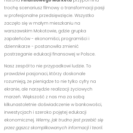
Historia
Finansowego Marketu
przypomina
trochę scenariusz filmowy o transformacji pasji
w profesjonalne przedsięwzięcie. Wszystko
zaczęło się w małym mieszkaniu na
warszawskim Mokotowie, gdzie grupka
zapaleńców - ekonomiści, programiści i
dziennikarze - postanowiła zmienić
postrzeganie edukacji finansowej w Polsce.
Nasz zespół to nie przypadkowi ludzie. To
prawdziwi pasjonaci, którzy doskonale
rozumieją, że pieniądze to nie tylko cyfry na
ekranie, ale narzędzie realizacji życiowych
marzeń. Większość z nas ma za sobą
kilkunastoletnie doświadczenie w bankowości,
inwestycjach i szeroko pojętej edukacji
ekonomicznej.
Wiemy, jak trudno jest przebić się
przez gąszcz skomplikowanych informacji i teorii
.