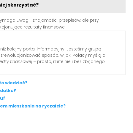
niej skorzystać?
 wymaga uwagi i znajomości przepisów, ale przy
jonujące rezultaty finansowe.
 niż kolejny portal informacyjny. Jesteśmy grupą
i zrewolucjonizować sposób, w jaki Polacy myślą o
edzy finansowej
– prosto, rzetelnie i bez zbędnego
to wiedzieć?
odatku?
ku?
ajem mieszkania na ryczałcie?