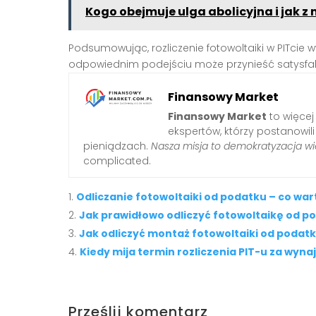
Kogo obejmuje ulga abolicyjna i jak z 
Podsumowując, rozliczenie fotowoltaiki w PITcie
odpowiednim podejściu może przynieść satysfakc
Finansowy Market
Finansowy Market
to więcej
ekspertów, którzy postanowil
pieniądzach.
Nasza misja to demokratyzacja wi
complicated.
Odliczanie fotowoltaiki od podatku – co war
Jak prawidłowo odliczyć fotowoltaikę od p
Jak odliczyć montaż fotowoltaiki od podat
Kiedy mija termin rozliczenia PIT-u za wyn
Prześlij komentarz