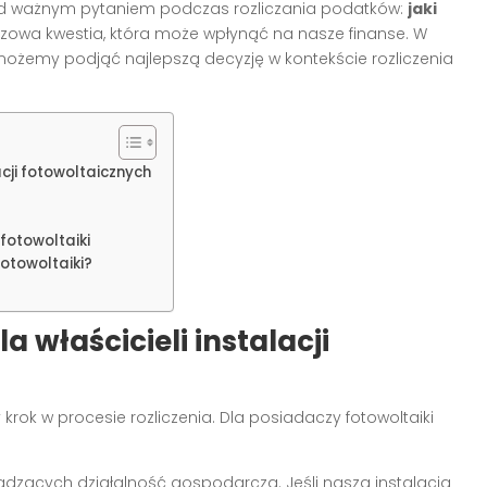
przed ważnym pytaniem podczas rozliczania podatków:
jaki
czowa kwestia, która może wpłynąć na nasze finanse. W
możemy podjąć najlepszą decyzję w kontekście rozliczenia
acji fotowoltaicznych
 fotowoltaiki
otowoltaiki?
 właścicieli instalacji
rok w procesie rozliczenia. Dla posiadaczy fotowoltaiki
adzących działalność gospodarczą. Jeśli nasza instalacja