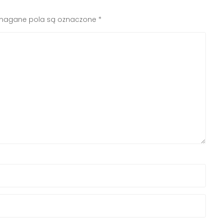
agane pola są oznaczone
*