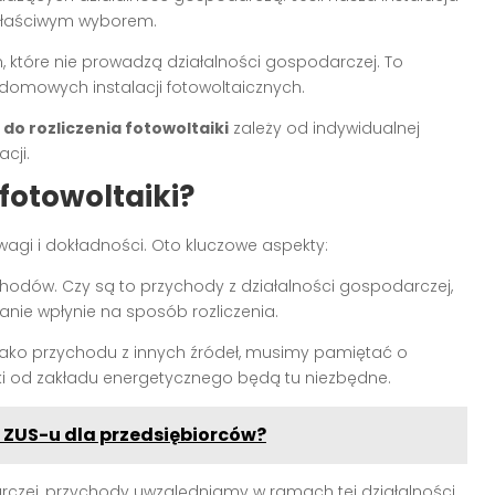
e właściwym wyborem.
, które nie prowadzą działalności gospodarczej. To
i domowych instalacji fotowoltaicznych.
o rozliczenia fotowoltaiki
zależy od indywidualnej
cji.
 fotowoltaiki?
agi i dokładności. Oto kluczowe aspekty:
ychodów. Czy są to przychody z działalności gospodarczej,
nie wpłynie na sposób rozliczenia.
ako przychodu z innych źródeł, musimy pamiętać o
 od zakładu energetycznego będą tu niezbędne.
 ZUS-u dla przedsiębiorców?
darczej, przychody uwzględniamy w ramach tej działalności,