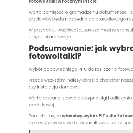
fotowoltaiki w rocznym PITcie
.
Warto pamiętać o gromadzeniu dokumentacji prze
przelewów będą niezbędne do prawidłowego rozl
W przypadku wątpliwości, zawsze można skonsult
urzędu skarbowego.
Podsumowanie: jak wybrać
fotowoltaiki?
Wybór odpowiedniego PITu do rozliczenia fotowolt
Przede wszystkim, należy określić charakter naszej
czy instalacja domowa.
Warto przeanalizować dostępne ulgi i odliczeni
podatkowej.
Pamiętajmy, że
właściwy wybór PITu dla fotowo
razie wątpliwości, warto skonsultować się ze specj