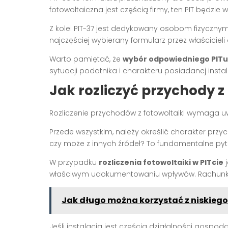
fotowoltaiczna jest częścią firmy, ten PIT będzi
Z kolei PIT-37 jest dedykowany osobom fizycznym
najczęściej wybierany formularz przez właściciel
Warto pamiętać, że
wybór odpowiedniego PITu d
sytuacji podatnika i charakteru posiadanej instala
Jak rozliczyć przychody z
Rozliczenie przychodów z fotowoltaiki wymaga uw
Przede wszystkim, należy określić charakter prz
czy może z innych źródeł? To fundamentalne pyta
W przypadku
rozliczenia fotowoltaiki w PITcie
j
właściwym udokumentowaniu wpływów. Rachunki
Jak długo można korzystać z niskiego
Jeśli instalacja jest częścią działalności gospo