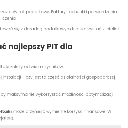
z cały rok podatkowy. Faktury, rachunki i potwierdzenia
iczenia.
ować się z doradcą podatkowym lub skorzystać z infolinii
 najlepszy PIT dla
aiki zależy od wielu czynników:
 instalacji – czy jest to część działalności gospodarczej,
a, by maksymalnie wykorzystać możliwości optymalizacji
ltaiki
może przynieść wymierne korzyści finansowe. W
alistą.