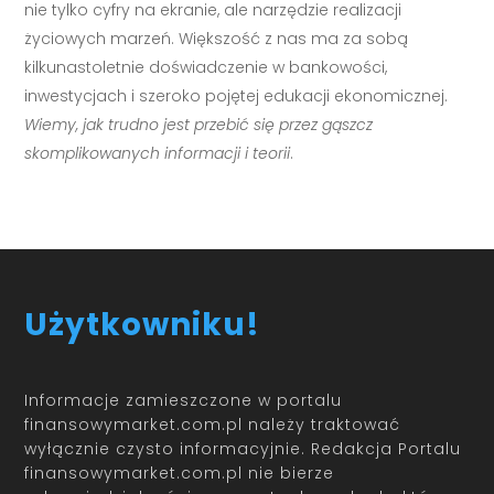
nie tylko cyfry na ekranie, ale narzędzie realizacji
życiowych marzeń. Większość z nas ma za sobą
kilkunastoletnie doświadczenie w bankowości,
inwestycjach i szeroko pojętej edukacji ekonomicznej.
Wiemy, jak trudno jest przebić się przez gąszcz
skomplikowanych informacji i teorii
.
Użytkowniku!
Informacje zamieszczone w portalu
finansowymarket.com.pl należy traktować
wyłącznie czysto informacyjnie. Redakcja Portalu
finansowymarket.com.pl nie bierze