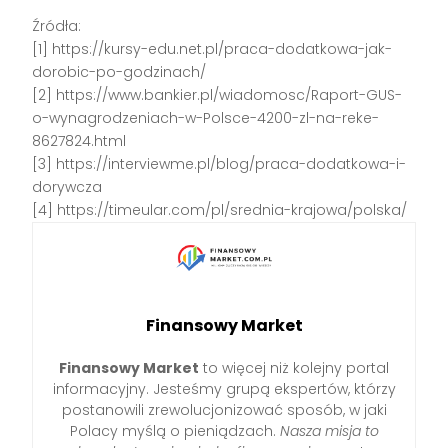
Źródła:
[1] https://kursy-edu.net.pl/praca-dodatkowa-jak-
dorobic-po-godzinach/
[2] https://www.bankier.pl/wiadomosc/Raport-GUS-
o-wynagrodzeniach-w-Polsce-4200-zl-na-reke-
8627824.html
[3] https://interviewme.pl/blog/praca-dodatkowa-i-
dorywcza
[4] https://timeular.com/pl/srednia-krajowa/polska/
Finansowy Market
Finansowy Market
to więcej niż kolejny portal
informacyjny. Jesteśmy grupą ekspertów, którzy
postanowili zrewolucjonizować sposób, w jaki
Polacy myślą o pieniądzach.
Nasza misja to