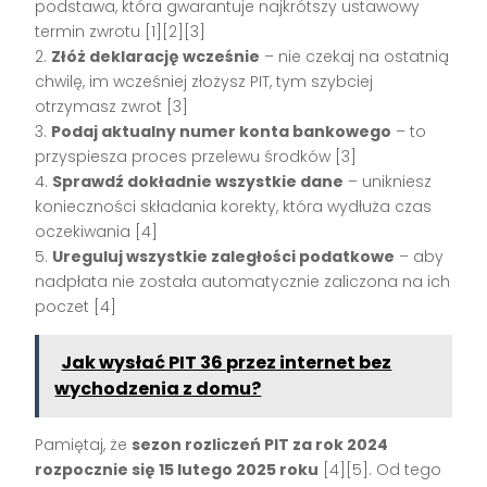
podstawa, która gwarantuje najkrótszy ustawowy
termin zwrotu [1][2][3]
2.
Złóż deklarację wcześnie
– nie czekaj na ostatnią
chwilę, im wcześniej złożysz PIT, tym szybciej
otrzymasz zwrot [3]
3.
Podaj aktualny numer konta bankowego
– to
przyspiesza proces przelewu środków [3]
4.
Sprawdź dokładnie wszystkie dane
– unikniesz
konieczności składania korekty, która wydłuża czas
oczekiwania [4]
5.
Ureguluj wszystkie zaległości podatkowe
– aby
nadpłata nie została automatycznie zaliczona na ich
poczet [4]
Jak wysłać PIT 36 przez internet bez
wychodzenia z domu?
Pamiętaj, że
sezon rozliczeń PIT za rok 2024
rozpocznie się 15 lutego 2025 roku
[4][5]. Od tego