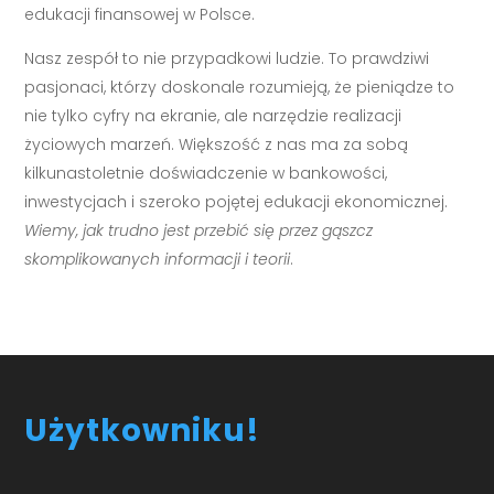
edukacji finansowej w Polsce.
Nasz zespół to nie przypadkowi ludzie. To prawdziwi
pasjonaci, którzy doskonale rozumieją, że pieniądze to
nie tylko cyfry na ekranie, ale narzędzie realizacji
życiowych marzeń. Większość z nas ma za sobą
kilkunastoletnie doświadczenie w bankowości,
inwestycjach i szeroko pojętej edukacji ekonomicznej.
Wiemy, jak trudno jest przebić się przez gąszcz
skomplikowanych informacji i teorii
.
Użytkowniku!