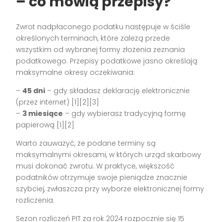
– co mówią przepisy?
Zwrot nadpłaconego podatku następuje w ściśle
określonych terminach, które zależą przede
wszystkim od wybranej formy złożenia zeznania
podatkowego. Przepisy podatkowe jasno określają
maksymalne okresy oczekiwania:
–
45 dni
– gdy składasz deklarację elektronicznie
(przez internet) [1][2][3]
–
3 miesiące
– gdy wybierasz tradycyjną formę
papierową [1][2]
Warto zauważyć, że podane terminy są
maksymalnymi okresami, w których urząd skarbowy
musi dokonać zwrotu. W praktyce, większość
podatników otrzymuje swoje pieniądze znacznie
szybciej, zwłaszcza przy wyborze elektronicznej formy
rozliczenia.
Sezon rozliczeń PIT za rok 2024 rozpocznie się 15