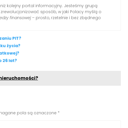
 niż kolejny portal informacyjny. Jesteśmy grupą
i zrewolucjonizować sposób, w jaki Polacy myślą o
edzy finansowej
– prosto, rzetelnie i bez zbędnego
zaniu PIT?
ku życia?
datkowej?
 26 lat?
 nieruchomości?
agane pola są oznaczone
*