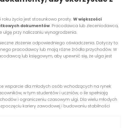
6 roku życia jest stosunkowo prosty.
W większości
datkowych dokumentów
. Pracodawca lub zleceniodawca,
e ulgę przy naliczaniu wynagrodzenia.
nieczne złożenie odpowiedniego oświadczenia. Dotyczy to
 jednego pracodawcy lub mają różne źródła przychodów. W
acodawcą lub księgowym, aby upewnić się, że ulga jest
zące wsparcie dla młodych osób wchodzących na rynek
owników, w tym studentów i uczniów, o ile spełniają
ychodów i ograniczeniu czasowym ulgi. Dla wielu młodych
zpoczęciu kariery zawodowej i budowaniu stabilności