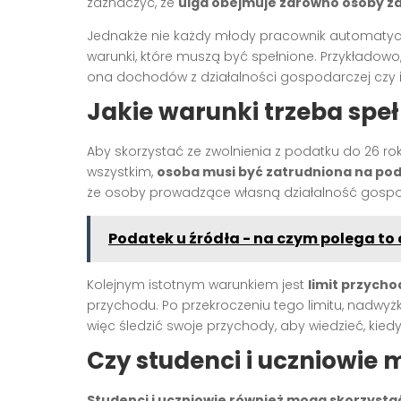
zaznaczyć, że
ulga obejmuje zarówno osoby za
Jednakże nie każdy młody pracownik automatycznie 
warunki, które muszą być spełnione. Przykładowo
ona dochodów z działalności gospodarczej czy i
Jakie warunki trzeba spełn
Aby skorzystać ze zwolnienia z podatku do 26 rok
wszystkim,
osoba musi być zatrudniona na po
że osoby prowadzące własną działalność gospoda
Podatek u źródła - na czym polega t
Kolejnym istotnym warunkiem jest
limit przych
przychodu. Po przekroczeniu tego limitu, nadw
więc śledzić swoje przychody, aby wiedzieć, kiedy
Czy studenci i uczniowie 
Studenci i uczniowie również mogą skorzystać