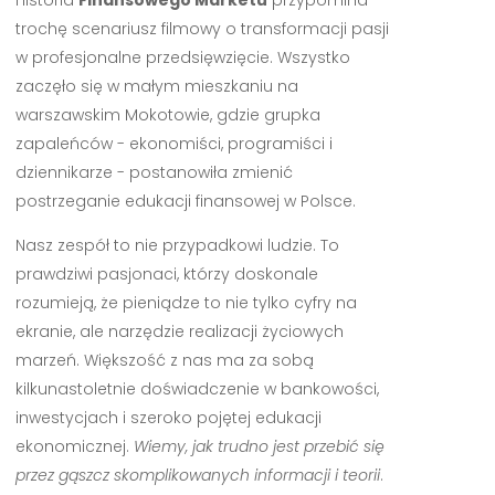
Historia
Finansowego Marketu
przypomina
trochę scenariusz filmowy o transformacji pasji
w profesjonalne przedsięwzięcie. Wszystko
zaczęło się w małym mieszkaniu na
warszawskim Mokotowie, gdzie grupka
zapaleńców - ekonomiści, programiści i
dziennikarze - postanowiła zmienić
postrzeganie edukacji finansowej w Polsce.
Nasz zespół to nie przypadkowi ludzie. To
prawdziwi pasjonaci, którzy doskonale
rozumieją, że pieniądze to nie tylko cyfry na
ekranie, ale narzędzie realizacji życiowych
marzeń. Większość z nas ma za sobą
kilkunastoletnie doświadczenie w bankowości,
inwestycjach i szeroko pojętej edukacji
ekonomicznej.
Wiemy, jak trudno jest przebić się
przez gąszcz skomplikowanych informacji i teorii
.