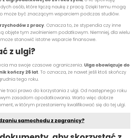
dych osób, które łączą naukę z pracą. Dzięki temu mogą
 co może być znaczącym wsparciem podczas studiów.
przychodów z pracy
. Oznacza to, że stypendia czy inne
ą objęte tym zwolnieniem podatkowym. Niemniej, dla wielu
 może stanowić istotne wsparcie finansowe.
ć z ulgi?
 życia ma swoje czasowe ograniczenia.
Ulga obowiązuje do
ik kończy 26 lat
. To oznacza, że nawet jeśli ktoś skończy
 grudnia tego roku.
ie traci prawo do korzystania z ulgi. Od następnego roku
dowym zasadom opodatkowania. Warto więc dobrze
nt, w którym przestaniemy kwalifikować się do tej ulgi.
adzaniu samochodu z zagranicy?
ś dokumenty, aby skorzystać z