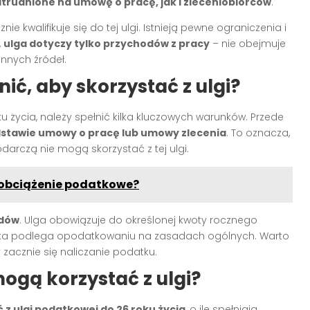
trudnione na umowę o pracę, jak i zleceniobiorców
.
kwalifikuje się do tej ulgi. Istnieją pewne ograniczenia i
,
ulga dotyczy tylko przychodów z pracy
– nie obejmuje
nnych źródeł.
ić, aby skorzystać z ulgi?
u życia, należy spełnić kilka kluczowych warunków. Przede
dstawie umowy o pracę lub umowy zlecenia
. To oznacza,
rczą nie mogą skorzystać z tej ulgi.
o obciążenie podatkowe?
odów
. Ulga obowiązuje do określonej kwoty rocznego
yżka podlega opodatkowaniu na zasadach ogólnych. Warto
 zacznie się naliczanie podatku.
mogą korzystać z ulgi?
 z ulgi podatkowej do 26 roku życia
, o ile spełniają