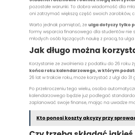
pozostałe warunki. To dobra wiadomość dla mło
oni zatrzymać większą część swoich zarobków,
Warto jednak pamiętać, że
ulga dotyczy tylko 
formy wsparcia finansowego dla studentów nie s
młodych osób łączących naukę z pracą, ta ulga
Jak długo można korzysta
Korzystanie ze zwolnienia z podatku do 26 roku
końca roku kalendarzowego, w którym podatn
26 lat w trakcie roku, może korzystać z ulgi do 31
Po przekroczeniu tego wieku, osoba automatyczn
kalendarzowego będzie już podlegać standar
zaplanować swoje finanse, mając na uwadze mome
Kto ponosi koszty akcyzy przy sprow
Czy trzeba składać jakie