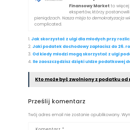
Finansowy Market
to więcej
ekspertów, którzy postanowil
pieniądzach.
Nasza misja to demokratyzacja wi
complicated.
Jak skorzystać z ulgi dla młodych przy rozlic
Jaki podatek dochodowy zapłacisz do 26. ro
Od kiedy młodzi mogą skorzystać z ulgi po
Ile zaoszczędzisz dzięki uldze podatkowej do
Kto może być zwolniony z podatku od
Prześlij komentarz
Twój adres email nie zostanie opublikowany.
Wym