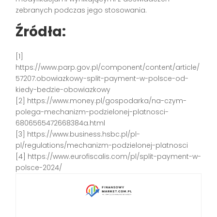
zebranych podczas jego stosowania.
Źródła:
[1]
https://www.parp.gov.pl/component/content/article/
57207:obowiazkowy-split-payment-w-polsce-od-
kiedy-bedzie-obowiazkowy
[2] https://www.money.pl/gospodarka/na-czym-
polega-mechanizm-podzielonej-platnosci-
6806565472668384a.html
[3] https://www.business.hsbc.pl/pl-
pl/regulations/mechanizm-podzielonej-platnosci
[4] https://www.eurofiscalis.com/pl/split-payment-w-
polsce-2024/