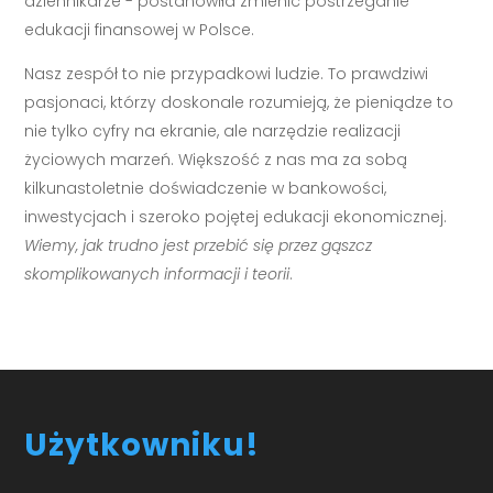
dziennikarze - postanowiła zmienić postrzeganie
edukacji finansowej w Polsce.
Nasz zespół to nie przypadkowi ludzie. To prawdziwi
pasjonaci, którzy doskonale rozumieją, że pieniądze to
nie tylko cyfry na ekranie, ale narzędzie realizacji
życiowych marzeń. Większość z nas ma za sobą
kilkunastoletnie doświadczenie w bankowości,
inwestycjach i szeroko pojętej edukacji ekonomicznej.
Wiemy, jak trudno jest przebić się przez gąszcz
skomplikowanych informacji i teorii
.
Użytkowniku!