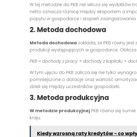
W tej metodzie do PKB nie wlicza się wydatków tra
netto oznacza różnicę między eksportem a imp
popytu w gospodarce i stopień zaangażowania 
2. Metoda dochodowa
Metoda dochodowa
zakłada, że PKB równy jest
produkcji występujących w gospodarce. Oblicza 
PKB = dochody z pracy + dochody z kapitału + do
W tym ujęciu do PKB zalicza się nie tylko wynagro
pomniejszone o dotacje oraz wartość amortyzacj
dzieli się między uczestników gospodarki.
3. Metoda produkcyjna
W metodzie produkcyjnej
PKB równa się sumie
kraju:
Kiedy wzrosną raty kredytów - co wp