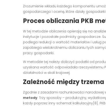
Zrozumienie wkładu każdego komponentu umożliw
gospodarczego i ocenę, które działy gospodarki
Proces obliczania PKB m
W tej metodzie obliczenia opierają się na analizi
instytucje i pozostałe podmioty gospodarcze. 
podlega redukcji o wartość materiałów i usług po
zapobiega wielokrotnemu doliczaniu tych samych
pracy gospodarki.
W metodzie tej należy doliczyć podatki od prod
uzyskana wartość odpowiadała rzeczywistemu 
działalności w skali krajowej.
Zależność między trzema
Zgodnie z zasadami rachunkowości narodowej w
metody
. Trzy sposoby – produkcyjny, wydatko
każdy poprzez inny schemat kalkulacyjny
[8]
. PK