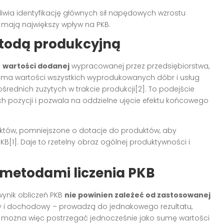
ia identyfikację głównych sił napędowych wzrostu
 mają największy wpływ na PKB.
etodą produkcyjną
e
wartości dodanej
wypracowanej przez przedsiębiorstwa,
Suma wartości wszystkich wyprodukowanych dóbr i usług
średnich zużytych w trakcie produkcji
[2]
. To podejście
 pozycji i pozwala na oddzielne ujęcie efektu końcowego
uktów, pomniejszone o dotacje do produktów, aby
PKB
[1]
. Daje to rzetelny obraz ogólnej produktywności i
 metodami liczenia PKB
ynik obliczeń PKB
nie powinien zależeć od zastosowanej
wy i dochodowy – prowadzą do jednakowego rezultatu,
B można więc postrzegać jednocześnie jako sumę wartości