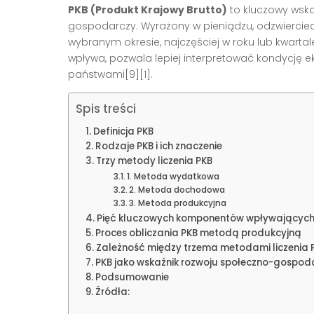
PKB (Produkt Krajowy Brutto)
to kluczowy wska
gospodarczy. Wyrażony w pieniądzu, odzwierciedl
wybranym okresie, najczęściej w roku lub kwartale.
wpływa, pozwala lepiej interpretować kondycję
państwami
[9][1]
.
Spis treści
Definicja PKB
Rodzaje PKB i ich znaczenie
Trzy metody liczenia PKB
1. Metoda wydatkowa
2. Metoda dochodowa
3. Metoda produkcyjna
Pięć kluczowych komponentów wpływającyc
Proces obliczania PKB metodą produkcyjną
Zależność między trzema metodami liczenia 
PKB jako wskaźnik rozwoju społeczno-gospo
Podsumowanie
Źródła: