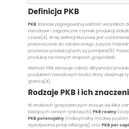
Definicja PKB
PKB
stanowi zagregowaną wartość wszystkich dóbr
narodowe i zagraniczne czynniki produkcji zlok
czasie
[4]
. W tej definicji kluczowe jest rozróżnien
przeznaczone do ostatecznego zużycia. Pośredni
procesów produkcyjnych, są pomijane
[9]
. Pozwa
produkcji na różnych etapach gospodarki.
Wartość PKB obrazuje całość aktywności produkcyj
produktem narodowym brutto, który obejmuje tylk
granicą
[4]
.
Rodzaje PKB i ich znaczen
W analizach gospodarczych stosuje się kilka od
bieżących cenach rynkowych),
PKB realny
(oczys
PKB potencjalny
(maksymalny możliwy poziom p
wywoływania presji inflacyjnej) oraz
PKB per cap