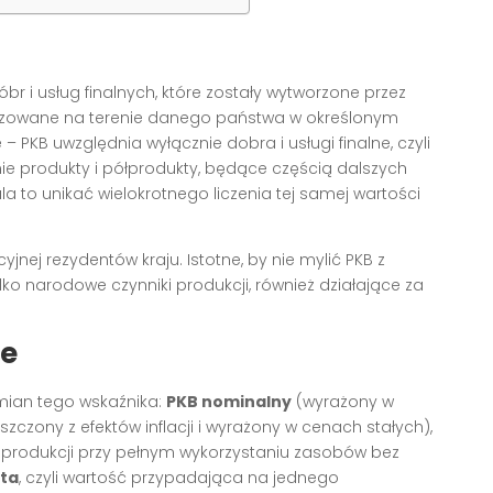
 i usług finalnych, które zostały wytworzone przez
alizowane na terenie danego państwa w określonym
ie – PKB uwzględnia wyłącznie dobra i usługi finalne, czyli
e produkty i półprodukty, będące częścią dalszych
la to unikać wielokrotnego liczenia tej samej wartości
nej rezydentów kraju. Istotne, by nie mylić PKB z
o narodowe czynniki produkcji, również działające za
ie
mian tego wskaźnika:
PKB nominalny
(wyrażony w
zczony z efektów inflacji i wyrażony w cenach stałych),
rodukcji przy pełnym wykorzystaniu zasobów bez
ita
, czyli wartość przypadająca na jednego