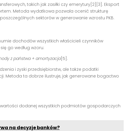
nsferowych, takich jak zasiłki czy emerytury
[2][3]
. Eksport
ortem. Metoda wydatkowa pozwala ocenić strukturę
poszczególnych sektorów w generowanie wzrostu PKB.
 sumie dochodów wszystkich właścicieli czynników
się go według wzoru:
chody z państwa + amortyzacja
[5]
.
dzenia i zyski przedsiębiorstw, ale także podatki
i. Metoda ta dobrze ilustruje, jak generowane bogactwo
 wartości dodanej wszystkich podmiotów gospodarczych
ływa na decyzje banków?