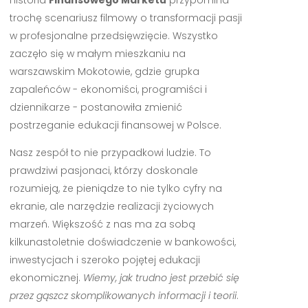
Historia
Finansowego Marketu
przypomina
trochę scenariusz filmowy o transformacji pasji
w profesjonalne przedsięwzięcie. Wszystko
zaczęło się w małym mieszkaniu na
warszawskim Mokotowie, gdzie grupka
zapaleńców - ekonomiści, programiści i
dziennikarze - postanowiła zmienić
postrzeganie edukacji finansowej w Polsce.
Nasz zespół to nie przypadkowi ludzie. To
prawdziwi pasjonaci, którzy doskonale
rozumieją, że pieniądze to nie tylko cyfry na
ekranie, ale narzędzie realizacji życiowych
marzeń. Większość z nas ma za sobą
kilkunastoletnie doświadczenie w bankowości,
inwestycjach i szeroko pojętej edukacji
ekonomicznej.
Wiemy, jak trudno jest przebić się
przez gąszcz skomplikowanych informacji i teorii
.