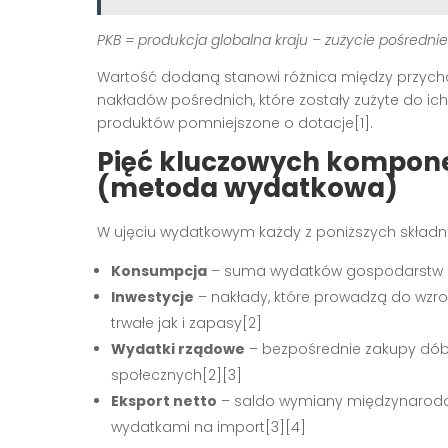
PKB = produkcja globalna kraju – zużycie pośrednie
Wartość dodaną stanowi różnica między przych
nakładów pośrednich, które zostały zużyte do i
produktów pomniejszone o dotacje
[1]
.
Pięć kluczowych kompon
(metoda wydatkowa)
W ujęciu wydatkowym każdy z poniższych składni
Konsumpcja
– suma wydatków gospodarstw do
Inwestycje
– nakłady, które prowadzą do wzr
trwałe jak i zapasy
[2]
Wydatki rządowe
– bezpośrednie zakupy dóbr 
społecznych
[2][3]
Eksport netto
– saldo wymiany międzynarodow
wydatkami na import
[3][4]