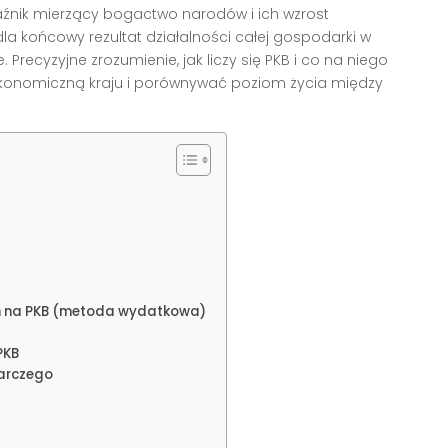
źnik mierzący bogactwo narodów i ich wzrost
a końcowy rezultat działalności całej gospodarki w
 Precyzyjne zrozumienie, jak liczy się PKB i co na niego
 ekonomiczną kraju i porównywać poziom życia między
h na PKB (metoda wydatkowa)
PKB
darczego