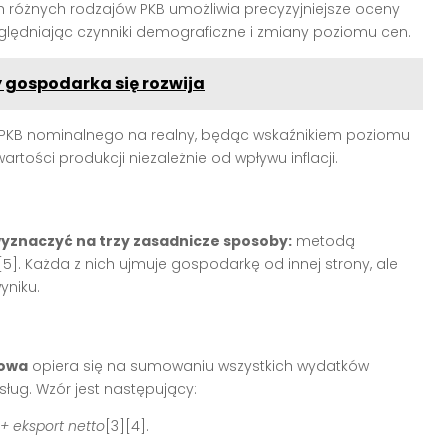
ych różnych rodzajów PKB umożliwia precyzyjniejsze oceny
ględniając czynniki demograficzne i zmiany poziomu cen.
 gospodarka się rozwija
ń PKB nominalnego na realny, będąc wskaźnikiem poziomu
rtości produkcji niezależnie od wpływu inflacji.
znaczyć na trzy zasadnicze sposoby:
metodą
[5]
. Każda z nich ujmuje gospodarkę od innej strony, ale
yniku.
owa
opiera się na sumowaniu wszystkich wydatków
ług. Wzór jest następujący:
+ eksport netto
[3][4]
.