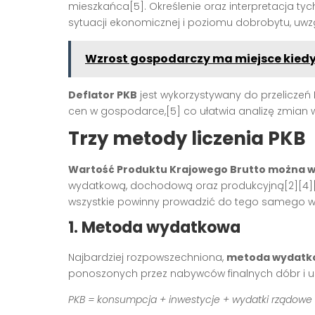
mieszkańca
[5]
. Określenie oraz interpretacja t
sytuacji ekonomicznej i poziomu dobrobytu, uwz
Wzrost gospodarczy ma miejsce kiedy
Deflator PKB
jest wykorzystywany do przelicze
cen w gospodarce,
[5]
co ułatwia analizę zmian wa
Trzy metody liczenia PKB
Wartość Produktu Krajowego Brutto można wy
wydatkową, dochodową oraz produkcyjną
[2][4]
wszystkie powinny prowadzić do tego samego w
1. Metoda wydatkowa
Najbardziej rozpowszechniona,
metoda wydatk
ponoszonych przez nabywców finalnych dóbr i us
PKB = konsumpcja + inwestycje + wydatki rządowe 