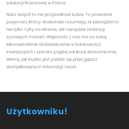
edukacji finansowej w Polsce.
Nasz zespół to nie przypadkowi ludzie. To prawdziwi
pasjonaci, którzy doskonale rozumieją, że pieniądze to
nie tylko cyfry na ekranie, ale narzędzie realizacji
życiowych marzeń. Większość z nas ma za sobą
kilkunastoletnie doświadczenie w bankowości,
inwestycjach i szeroko pojętej edukacji ekonomicznej.
Wiemy, jak trudno jest przebić się przez gąszcz
skomplikowanych informacji i teorii
.
Użytkowniku!