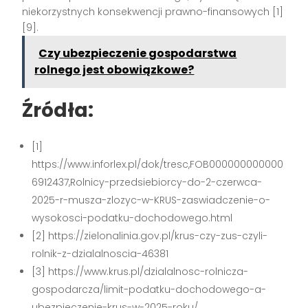
niekorzystnych konsekwencji prawno-finansowych [1]
[9].
Czy ubezpieczenie gospodarstwa
rolnego jest obowiązkowe?
Źródła:
[1]
https://www.inforlex.pl/dok/tresc,FOB000000000000
6912437,Rolnicy-przedsiebiorcy-do-2-czerwca-
2025-r-musza-zlozyc-w-KRUS-zaswiadczenie-o-
wysokosci-podatku-dochodowego.html
[2] https://zielonalinia.gov.pl/krus-czy-zus-czyli-
rolnik-z-dzialalnoscia-46381
[3] https://www.krus.pl/dzialalnosc-rolnicza-
gospodarcza/limit-podatku-dochodowego-a-
ubezpieczenie-krus-w-2025-roku/