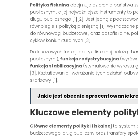
Polityka fiskalna
obejmuje działania państwa 
publicznymi, a jej najważniejsze instrumenty to p
długu publicznego
[1][2]
. Jest jedną z podstawo
równolegle z polityką pieniężną
[1]
. Wyznaczane pr
do równowagi budżetowej, oraz pozafiskalne, pol
cyklów koniunkturalnych
[3]
.
Do kluczowych funkcji polityki fiskalnej należą:
fun
publicznymi),
funkcja redystrybucyjna
(wyrówn
funkcja stabilizacyjna
(stymulowanie wzrostu g
[3]
. Kształtowanie i wdrażanie tych działań odby
skarbowy
[1]
.
Jakie jest obecnie oprocentowanie kr
Kluczowe elementy polityk
Główne elementy polityki fiskalnej
to system p
budżetowego, dług publiczny oraz transfery spo