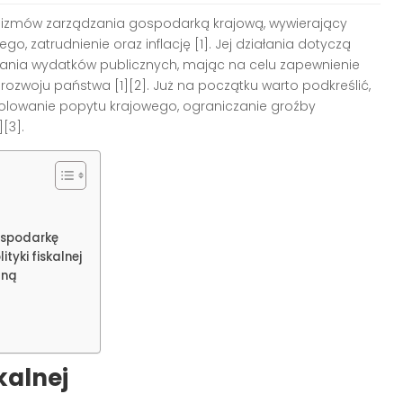
izmów zarządzania gospodarką krajową, wywierający
o, zatrudnienie oraz inflację
[1]
. Jej działania dotyczą
ania wydatków publicznych, mając na celu zapewnienie
 rozwoju państwa
[1][2]
. Już na początku warto podkreślić,
rolowanie popytu krajowego, ograniczanie groźby
][3]
.
gospodarkę
tyki fiskalnej
żną
skalnej