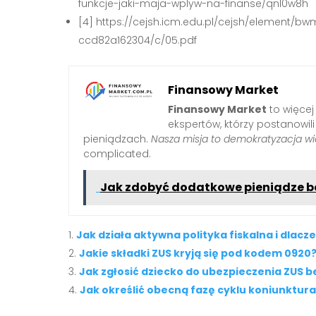
funkcje-jaki-maja-wplyw-na-finanse/qnl0w8h
[4] https://cejsh.icm.edu.pl/cejsh/element/
ccd82a162304/c/05.pdf
Finansowy Market
Finansowy Market
to więcej
ekspertów, którzy postanowil
pieniądzach.
Nasza misja to demokratyzacja wi
complicated.
Jak zdobyć dodatkowe pieniądze b
Jak działa aktywna polityka fiskalna i dlacz
Jakie składki ZUS kryją się pod kodem 0920
Jak zgłosić dziecko do ubezpieczenia ZUS 
Jak określić obecną fazę cyklu koniunktura