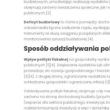
budżetowych, umożliwiając realizację wydatków 
obejmują zarówno świadczenia społeczne, jak i in
publicznych
[2]
.
Deficyt budżetowy
to różnica pomiędzy docho
odzwierciedla łączne zadłużenie rządu, wynikając
Instrumenty te służą osiąganiu pożądanych efek
monitorowania sytuacji budżetowej
[4]
.
Sposób oddziaływania pol
Wpływ polityki fiskalnej
na gospodarkę wynika 
publicznych
[1][4]
. Zwiększanie wydatków lub o
prowadząc do rozwoju gospodarczego i tworzeni
[3][4]
. Z drugiej strony, ograniczanie wydatków 
schładzaniu gospodarki i ograniczaniu inflacji
[1]
Oddziaływanie polityki fiskalnej obejmuje cały 
zarówno na stronę dochodową budżetu (przychody
(wsparcie dla sektora publicznego, inwestycje, tr
rozkład konsumpcji, inwestycji, a więc i dynamik