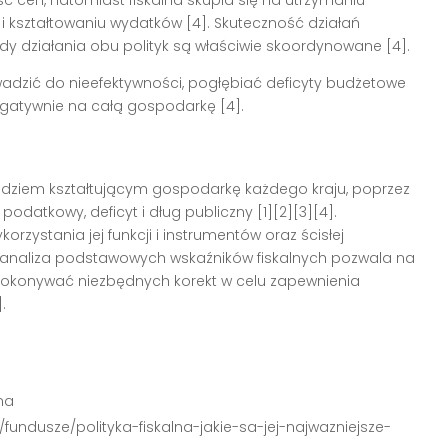
ność cen, natomiast fiskalna skupia się na utrzymaniu
i kształtowaniu wydatków
[4]
. Skuteczność działań
dy działania obu polityk są właściwie skoordynowane
[4]
.
adzić do nieefektywności, pogłębiać deficyty budżetowe
negatywnie na całą gospodarkę
[4]
.
ziem kształtującym gospodarkę każdego kraju, poprzez
odatkowy, deficyt i dług publiczny
[1][2][3][4]
.
orzystania jej funkcji i instrumentów oraz ścisłej
a analiza podstawowych wskaźników fiskalnych pozwala na
 dokonywać niezbędnych korekt w celu zapewnienia
]
.
lna
fundusze/polityka-fiskalna-jakie-sa-jej-najwazniejsze-