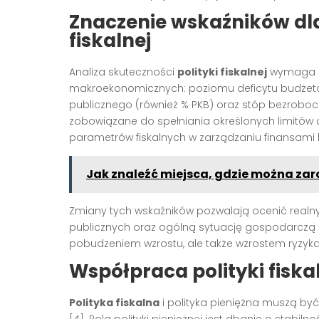
Znaczenie wskaźników dla
fiskalnej
Analiza skuteczności
polityki fiskalnej
wymaga ob
makroekonomicznych: poziomu deficytu budżetow
publicznego (również % PKB) oraz stóp bezrobocia 
zobowiązane do spełniania określonych limitów 
parametrów fiskalnych w zarządzaniu finansami 
Jak znaleźć miejsca, gdzie można za
Zmiany tych wskaźników pozwalają ocenić realny w
publicznych oraz ogólną sytuację gospodarczą
pobudzeniem wzrostu, ale także wzrostem ryzyka
Współpraca polityki fiskal
Polityka fiskalna
i polityka pieniężna muszą by