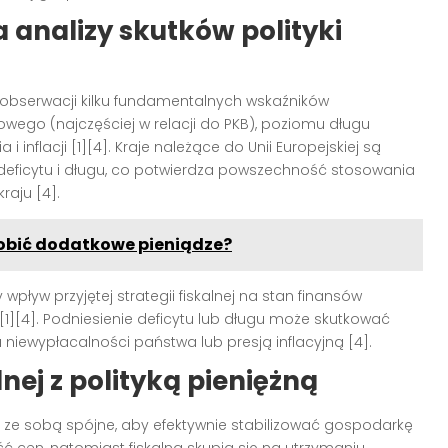
 analizy skutków polityki
serwacji kilku fundamentalnych wskaźników
ego (najczęściej w relacji do PKB), poziomu długu
i inflacji
[1][4]
. Kraje należące do Unii Europejskiej są
deficytu i długu, co potwierdza powszechność stosowania
kraju
[4]
.
robić dodatkowe pieniądze?
pływ przyjętej strategii fiskalnej na stan finansów
[1][4]
. Podniesienie deficytu lub długu może skutkować
 niewypłacalności państwa lub presją inflacyjną
[4]
.
nej z polityką pieniężną
ć ze sobą spójne, aby efektywnie stabilizować gospodarkę