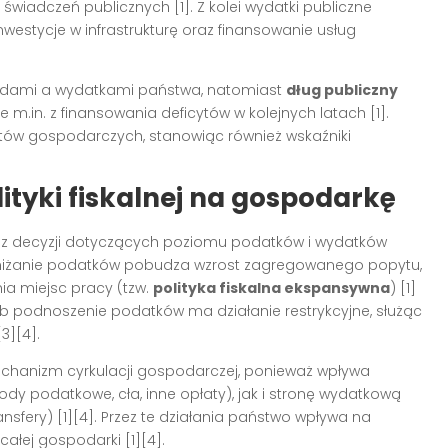
i świadczeń publicznych
[1]
. Z kolei wydatki publiczne
westycje w infrastrukturę oraz finansowanie usług
dami a wydatkami państwa, natomiast
dług publiczny
e m.in. z finansowania deficytów w kolejnych latach
[1]
.
tów gospodarczych, stanowiąc również wskaźniki
ityki fiskalnej na gospodarkę
z decyzji dotyczących poziomu podatków i wydatków
bniżanie podatków pobudza wzrost zagregowanego popytu,
a miejsc pracy (tzw.
polityka fiskalna ekspansywna
)
[1]
lub podnoszenie podatków ma działanie restrykcyjne, służąc
[3][4]
.
mechanizm cyrkulacji gospodarczej, ponieważ wpływa
 podatkowe, cła, inne opłaty), jak i stronę wydatkową
ansfery)
[1][4]
. Przez te działania państwo wpływa na
ę całej gospodarki
[1][4]
.