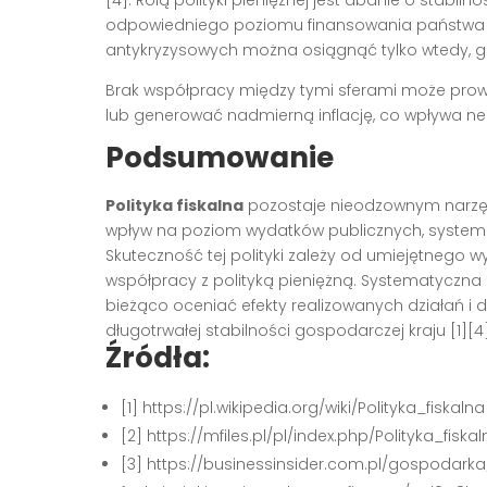
[4]
. Rolą polityki pieniężnej jest dbanie o stabil
odpowiedniego poziomu finansowania państwa 
antykryzysowych można osiągnąć tylko wtedy, g
Brak współpracy między tymi sferami może prow
lub generować nadmierną inflację, co wpływa 
Podsumowanie
Polityka fiskalna
pozostaje nieodzownym narzęd
wpływ na poziom wydatków publicznych, system p
Skuteczność tej polityki zależy od umiejętnego wyk
współpracy z polityką pieniężną. Systematyczn
bieżąco oceniać efekty realizowanych działań i
długotrwałej stabilności gospodarczej kraju
[1][4
Źródła:
[1] https://pl.wikipedia.org/wiki/Polityka_fiskalna
[2] https://mfiles.pl/pl/index.php/Polityka_fiska
[3] https://businessinsider.com.pl/gospodarka/