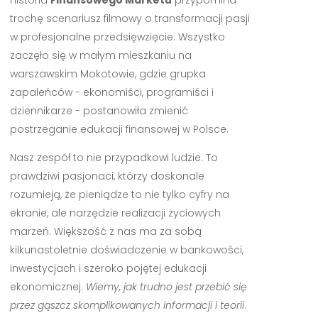
Historia
Finansowego Marketu
przypomina
trochę scenariusz filmowy o transformacji pasji
w profesjonalne przedsięwzięcie. Wszystko
zaczęło się w małym mieszkaniu na
warszawskim Mokotowie, gdzie grupka
zapaleńców - ekonomiści, programiści i
dziennikarze - postanowiła zmienić
postrzeganie edukacji finansowej w Polsce.
Nasz zespół to nie przypadkowi ludzie. To
prawdziwi pasjonaci, którzy doskonale
rozumieją, że pieniądze to nie tylko cyfry na
ekranie, ale narzędzie realizacji życiowych
marzeń. Większość z nas ma za sobą
kilkunastoletnie doświadczenie w bankowości,
inwestycjach i szeroko pojętej edukacji
ekonomicznej.
Wiemy, jak trudno jest przebić się
przez gąszcz skomplikowanych informacji i teorii
.