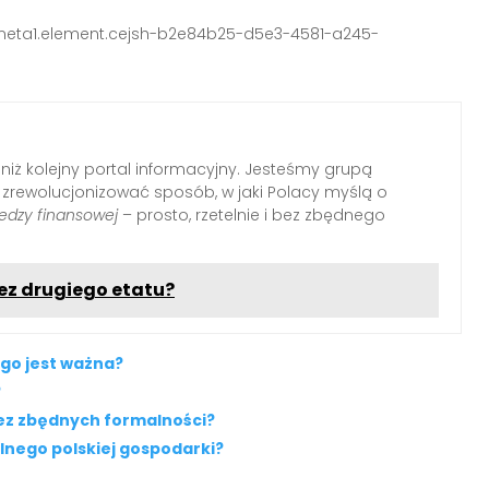
bwmeta1.element.cejsh-b2e84b25-d5e3-4581-a245-
 niż kolejny portal informacyjny. Jesteśmy grupą
i zrewolucjonizować sposób, w jaki Polacy myślą o
edzy finansowej
– prosto, rzetelnie i bez zbędnego
ez drugiego etatu?
ego jest ważna?
?
bez zbędnych formalności?
lnego polskiej gospodarki?