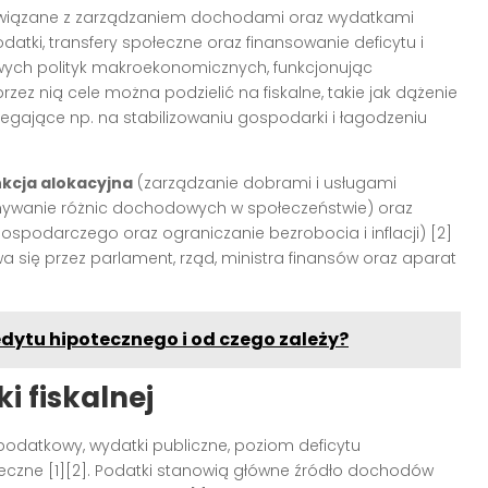
związane z zarządzaniem dochodami oraz wydatkami
odatki, transfery społeczne oraz finansowanie deficytu i
wych polityk makroekonomicznych, funkcjonując
zez nią cele można podzielić na fiskalne, takie jak dążenie
egające np. na stabilizowaniu gospodarki i łagodzeniu
kcja alokacyjna
(zarządzanie dobrami i usługami
ywanie różnic dochodowych w społeczeństwie) oraz
ospodarczego oraz ograniczanie bezrobocia i inflacji)
[2]
wa się przez parlament, rząd, ministra finansów oraz aparat
edytu hipotecznego i od czego zależy?
i fiskalnej
odatkowy, wydatki publiczne, poziom deficytu
łeczne
[1][2]
. Podatki stanowią główne źródło dochodów